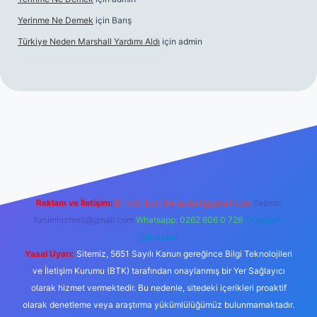
Yerinme Ne Demek
için
Barış
Türkiye Neden Marshall Yardımı Aldı
için
admin
s://www.betexper.xyz/
betci.co
betci giriş
hiltonbet yeni giriş
Reklam ve İletişim:
E-mail:
backlinkpaneli@gmail.com
Teams:
forumhizmeti@gmail.com
Whatsapp: 0262 606 0 726
Telegram:
@karabul
Yasal Uyarı:
Sitemiz, 5651 Sayılı Kanun gereğince Bilgi Teknolojileri
ve İletişim Kurumu (BTK) tarafından onaylanmış bir Yer Sağlayıcı
olarak hizmet vermektedir. Bu nedenle, sitedeki içerikleri proaktif
olarak denetleme veya araştırma yükümlülüğümüz bulunmamaktadır.