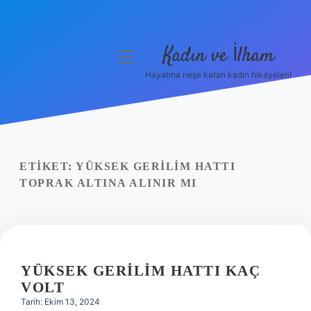
Kadın ve İlham
menüyü
aç
Hayatına neşe katan kadın hikayeleri!
Anasayfa
Gizlilik Politikası
Yasal Uyarı
ETIKET:
YÜKSEK GERILIM HATTI
TOPRAK ALTINA ALINIR MI
Hakkımızda
YÜKSEK GERILIM HATTI KAÇ
VOLT
Tarih: Ekim 13, 2024