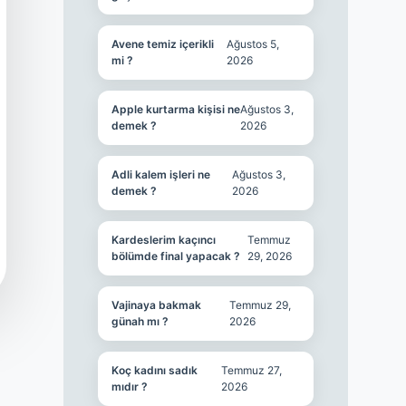
Avene temiz içerikli
Ağustos 5,
mi ?
2026
Apple kurtarma kişisi ne
Ağustos 3,
demek ?
2026
Adli kalem işleri ne
Ağustos 3,
demek ?
2026
Kardeslerim kaçıncı
Temmuz
bölümde final yapacak ?
29, 2026
Vajinaya bakmak
Temmuz 29,
günah mı ?
2026
Koç kadını sadık
Temmuz 27,
mıdır ?
2026