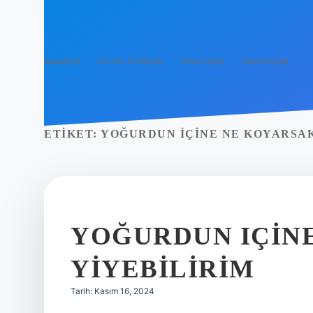
Anasayfa
Gizlilik Politikası
Yasal Uyarı
Hakkımızda
ETIKET:
YOĞURDUN IÇINE NE KOYARSA
YOĞURDUN IÇIN
YIYEBILIRIM
Tarih: Kasım 16, 2024