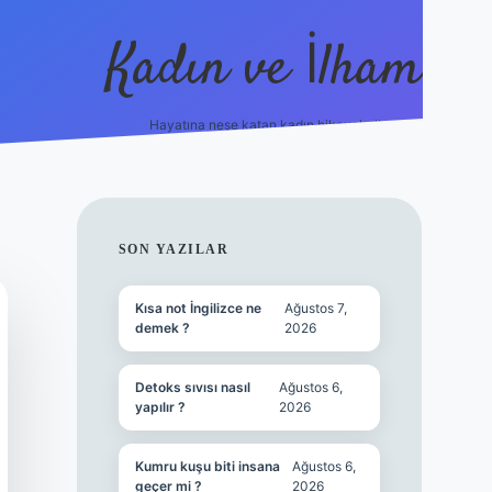
Kadın ve İlham
Hayatına neşe katan kadın hikayeleri!
ilbet
hiltonbet
Betexper giriş adresi
https://www.be
SIDEBAR
SON YAZILAR
Kısa not İngilizce ne
Ağustos 7,
demek ?
2026
Detoks sıvısı nasıl
Ağustos 6,
yapılır ?
2026
Kumru kuşu biti insana
Ağustos 6,
geçer mi ?
2026