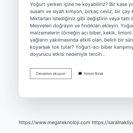
Yoğurt yerken içine ne koyabiliriz? Bir kase y
susam ve siyah kimyon, birkaç ceviz, bir çay k
Miktarları istediğiniz gibi değiştirin veya tatl
Meyveleri doğrayın ve fındıkları ekleyin. Yoğu
malzemelerin (örneğin acı biber, kekik, limon)
yağların yakılmasında etkili olan, belirli bir 
koyarsak tok tutar? Yoğurt-acı biber karışımıyl
doyurucu etkisi nedeniyle tercih…
Yoğurdun
Devamını okuyun
Yorum Bırak
Içine
Ne
Koyup
Yiyebilirim
https://www.megateknoloji.com
https://saralnakliy