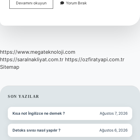
Retro
Devamını okuyun
Yorum Bırak
Olması
Ne
Demek
https://www.megateknoloji.com
https://saralnakliyat.com.tr
https://ozfiratyapi.com.tr
Sitemap
SIDEBAR
SON YAZILAR
Kısa not İngilizce ne demek ?
Ağustos 7, 2026
Detoks sıvısı nasıl yapılır ?
Ağustos 6, 2026