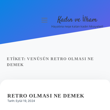
Kadın ve İlham
menüyü
aç
Hayatına neşe katan kadın hikayeleri!
Anasayfa
Gizlilik Politikası
Yasal Uyarı
ETIKET:
VENÜSÜN RETRO OLMASI NE
DEMEK
Hakkımızda
RETRO OLMASI NE DEMEK
Tarih: Eylül 19, 2024