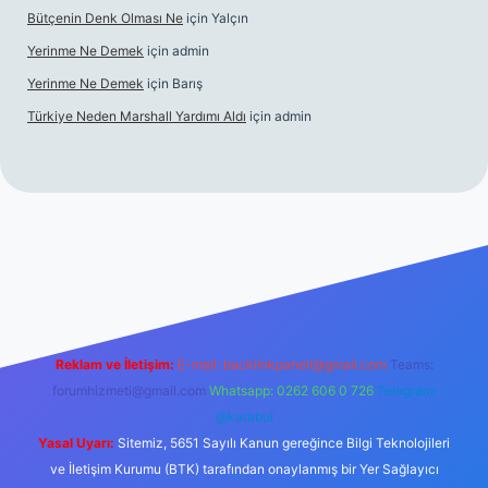
Bütçenin Denk Olması Ne
için
Yalçın
Yerinme Ne Demek
için
admin
Yerinme Ne Demek
için
Barış
Türkiye Neden Marshall Yardımı Aldı
için
admin
://www.betexper.xyz/
betci.co
betci giriş
hiltonbet yeni giriş
Reklam ve İletişim:
E-mail:
backlinkpaneli@gmail.com
Teams:
forumhizmeti@gmail.com
Whatsapp: 0262 606 0 726
Telegram:
@karabul
Yasal Uyarı:
Sitemiz, 5651 Sayılı Kanun gereğince Bilgi Teknolojileri
ve İletişim Kurumu (BTK) tarafından onaylanmış bir Yer Sağlayıcı