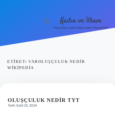
Kadın ve İlham
menüyü
aç
Hayatına neşe katan kadın hikayeleri!
Anasayfa
Gizlilik Politikası
Yasal Uyarı
ETIKET:
VAROLUŞÇULUK NEDIR
WIKIPEDIA
Hakkımızda
OLUŞÇULUK NEDIR TYT
Tarih: Eylül 22, 2024