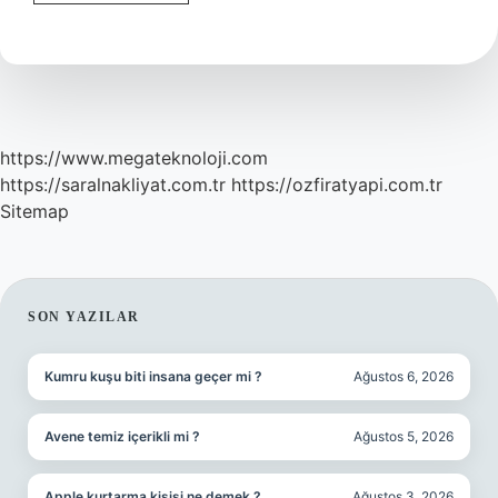
Nedir
Tyt
https://www.megateknoloji.com
https://saralnakliyat.com.tr
https://ozfiratyapi.com.tr
Sitemap
SIDEBAR
SON YAZILAR
Kumru kuşu biti insana geçer mi ?
Ağustos 6, 2026
Avene temiz içerikli mi ?
Ağustos 5, 2026
Apple kurtarma kişisi ne demek ?
Ağustos 3, 2026