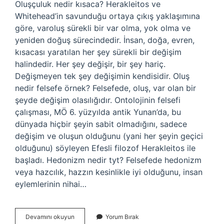
Oluşçuluk nedir kısaca? Herakleitos ve
Whitehead’in savunduğu ortaya çıkış yaklaşımına
göre, varoluş sürekli bir var olma, yok olma ve
yeniden doğuş sürecindedir. İnsan, doğa, evren,
kısacası yaratılan her şey sürekli bir değişim
halindedir. Her şey değişir, bir şey hariç.
Değişmeyen tek şey değişimin kendisidir. Oluş
nedir felsefe örnek? Felsefede, oluş, var olan bir
şeyde değişim olasılığıdır. Ontolojinin felsefi
çalışması, MÖ 6. yüzyılda antik Yunan’da, bu
dünyada hiçbir şeyin sabit olmadığını, sadece
değişim ve oluşun olduğunu (yani her şeyin geçici
olduğunu) söyleyen Efesli filozof Herakleitos ile
başladı. Hedonizm nedir tyt? Felsefede hedonizm
veya hazcılık, hazzın kesinlikle iyi olduğunu, insan
eylemlerinin nihai…
Oluşçuluk
Devamını okuyun
Yorum Bırak