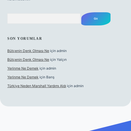
Arama
SON YORUMLAR
Bütçenin Denk Olması Ne
için
admin
Bütçenin Denk Olması Ne
için
Yalçın
Yerinme Ne Demek
için
admin
Yerinme Ne Demek
için
Barış
Türkiye Neden Marshall Yardımı Aldı
için
admin
://www.betexper.xyz/
betci.co
betci giriş
hiltonbet yeni giriş