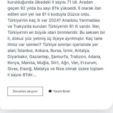
kurulduğunda ülkedeki il sayısı 71 idi. Aradan
geçen 92 yılda bu sayı 81’e yükseldi. İl olarak ilan
edilen son yer ise 81 il koduyla Düzce oldu.
Türkiye’nin kaç ili var 2024? Anadolu Yarımadası
ve Trakya’da kurulan Türkiye’nin 81 ili vardır. İller,
Türkiye’nin en büyük idari birimleridir. Bu seksen bir
il, dokuz yüz yetmiş üç ilçeye ayrılmıştır. Kaç tane
ilimiz var isimleri? Türkiye sınırları içerisinde yer
alan; İstanbul, Ankara, Bursa, İzmir, Antalya,
Diyarbakır, Gaziantep, Şanlıurfa, Trabzon, Adana,
Konya, Manisa, Muğla, Siirt, Ağrı, Van, Erzurum,
Sivas, Elazığ, Malatya ve Rize olmak üzere toplam
il sayısı 81’dir.…
Türkiyenin
Devamını okuyun
Yorum Bırak
Kaç
Tane
Ili
Var