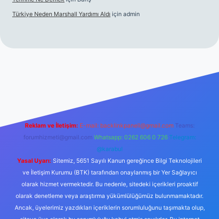
Türkiye Neden Marshall Yardımı Aldı
için
admin
://www.betexper.xyz/
betci.co
betci giriş
hiltonbet yeni giriş
Reklam ve İletişim:
E-mail:
backlinkpaneli@gmail.com
Teams:
forumhizmeti@gmail.com
Whatsapp: 0262 606 0 726
Telegram:
@karabul
Yasal Uyarı:
Sitemiz, 5651 Sayılı Kanun gereğince Bilgi Teknolojileri
ve İletişim Kurumu (BTK) tarafından onaylanmış bir Yer Sağlayıcı
olarak hizmet vermektedir. Bu nedenle, sitedeki içerikleri proaktif
olarak denetleme veya araştırma yükümlülüğümüz bulunmamaktadır.
Ancak, üyelerimiz yazdıkları içeriklerin sorumluluğunu taşımakta olup,