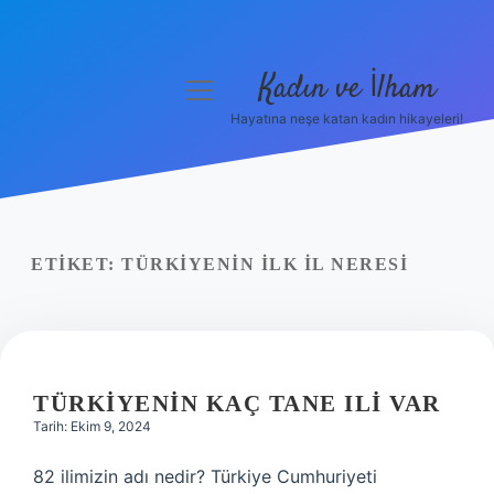
Kadın ve İlham
menüyü
aç
Hayatına neşe katan kadın hikayeleri!
Anasayfa
Gizlilik Politikası
Yasal Uyarı
ETIKET:
TÜRKIYENIN ILK IL NERESI
Hakkımızda
TÜRKIYENIN KAÇ TANE ILI VAR
Tarih: Ekim 9, 2024
82 ilimizin adı nedir? Türkiye Cumhuriyeti