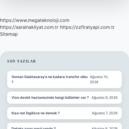
https://www.megateknoloji.com
https://saralnakliyat.com.tr
https://ozfiratyapi.com.tr
Sitemap
SIDEBAR
SON YAZILAR
Osman Galatasaray’a ne kadara transfer oldu
Ağustos 10,
?
2026
Vize devlet hastanesinde hangi bölümler var ?
Ağustos 9, 2026
Kısa not İngilizce ne demek ?
Ağustos 7, 2026
Detoks sıvısı nasıl yapılır ?
Ağustos 6, 2026