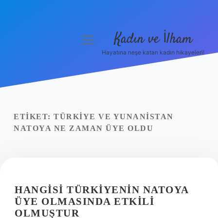
Kadın ve İlham
menüyü
aç
Hayatına neşe katan kadın hikayeleri!
Anasayfa
Gizlilik Politikası
Yasal Uyarı
ETIKET:
TÜRKIYE VE YUNANISTAN
NATOYA NE ZAMAN ÜYE OLDU
Hakkımızda
HANGISI TÜRKIYENIN NATOYA
ÜYE OLMASINDA ETKILI
OLMUŞTUR