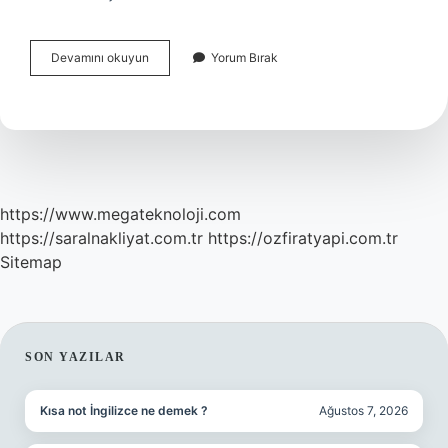
Hangisi
Devamını okuyun
Yorum Bırak
Türkiyenin
Natoya
Üye
Olmasında
Etkili
Olmuştur
https://www.megateknoloji.com
https://saralnakliyat.com.tr
https://ozfiratyapi.com.tr
Sitemap
SIDEBAR
SON YAZILAR
Kısa not İngilizce ne demek ?
Ağustos 7, 2026