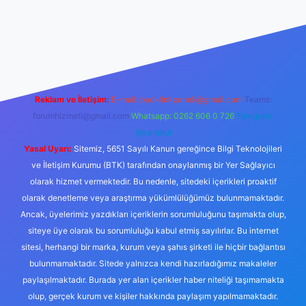
//www.betexper.xyz/
betci.co
betci giriş
hiltonbet yeni giriş
Reklam ve İletişim:
E-mail:
backlinkpaneli@gmail.com
Teams:
forumhizmeti@gmail.com
Whatsapp: 0262 606 0 726
Telegram:
@karabul
Yasal Uyarı:
Sitemiz, 5651 Sayılı Kanun gereğince Bilgi Teknolojileri
ve İletişim Kurumu (BTK) tarafından onaylanmış bir Yer Sağlayıcı
olarak hizmet vermektedir. Bu nedenle, sitedeki içerikleri proaktif
olarak denetleme veya araştırma yükümlülüğümüz bulunmamaktadır.
Ancak, üyelerimiz yazdıkları içeriklerin sorumluluğunu taşımakta olup,
siteye üye olarak bu sorumluluğu kabul etmiş sayılırlar. Bu internet
sitesi, herhangi bir marka, kurum veya şahıs şirketi ile hiçbir bağlantısı
bulunmamaktadır. Sitede yalnızca kendi hazırladığımız makaleler
paylaşılmaktadır. Burada yer alan içerikler haber niteliği taşımamakta
olup, gerçek kurum ve kişiler hakkında paylaşım yapılmamaktadır.