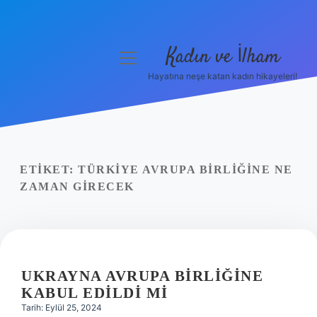
Kadın ve İlham
menüyü
aç
Hayatına neşe katan kadın hikayeleri!
Anasayfa
Gizlilik Politikası
Yasal Uyarı
ETIKET:
TÜRKIYE AVRUPA BIRLIĞINE NE
ZAMAN GIRECEK
Hakkımızda
UKRAYNA AVRUPA BIRLIĞINE
KABUL EDILDI MI
Tarih: Eylül 25, 2024