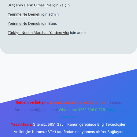
Bütçenin Denk Olması Ne
için
Yalçın
Yerinme Ne Demek
için
admin
Yerinme Ne Demek
için
Barış
Türkiye Neden Marshall Yardımı Aldı
için
admin
://www.betexper.xyz/
betci.co
betci giriş
hiltonbet yeni giriş
Reklam ve İletişim:
E-mail:
backlinkpaneli@gmail.com
Teams:
forumhizmeti@gmail.com
Whatsapp: 0262 606 0 726
Telegram:
@karabul
Yasal Uyarı:
Sitemiz, 5651 Sayılı Kanun gereğince Bilgi Teknolojileri
ve İletişim Kurumu (BTK) tarafından onaylanmış bir Yer Sağlayıcı