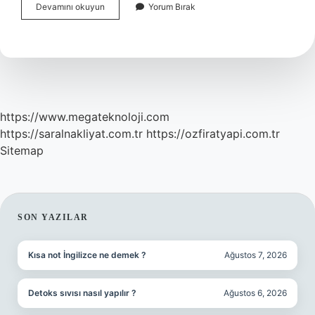
Ukrayna
Devamını okuyun
Yorum Bırak
Avrupa
Birliğine
Kabul
Edildi
Mi
https://www.megateknoloji.com
https://saralnakliyat.com.tr
https://ozfiratyapi.com.tr
Sitemap
SIDEBAR
SON YAZILAR
Kısa not İngilizce ne demek ?
Ağustos 7, 2026
Detoks sıvısı nasıl yapılır ?
Ağustos 6, 2026