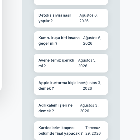
Detoks sıvısı nasıl
Ağustos 6,
yapılır ?
2026
Kumru kuşu biti insana
Ağustos 6,
geçer mi ?
2026
Avene temiz içerikli
Ağustos 5,
mi ?
2026
Apple kurtarma kişisi ne
Ağustos 3,
demek ?
2026
Adli kalem işleri ne
Ağustos 3,
demek ?
2026
Kardeslerim kaçıncı
Temmuz
bölümde final yapacak ?
29, 2026