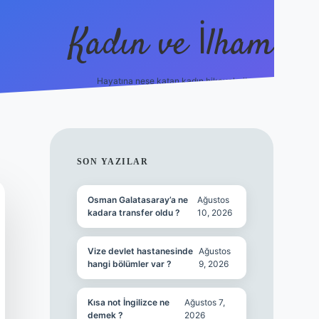
Kadın ve İlham
Hayatına neşe katan kadın hikayeleri!
ilbet
hiltonbet
Betexper giriş adresi
https://www.be
SIDEBAR
SON YAZILAR
Osman Galatasaray’a ne
Ağustos
kadara transfer oldu ?
10, 2026
Vize devlet hastanesinde
Ağustos
hangi bölümler var ?
9, 2026
Kısa not İngilizce ne
Ağustos 7,
demek ?
2026