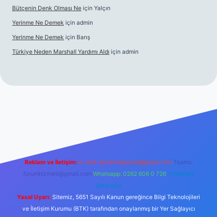
Bütçenin Denk Olması Ne
için
Yalçın
Yerinme Ne Demek
için
admin
Yerinme Ne Demek
için
Barış
Türkiye Neden Marshall Yardımı Aldı
için
admin
://www.betexper.xyz/
betci.co
betci giriş
hiltonbet yeni giriş
Reklam ve İletişim:
E-mail:
backlinkpaneli@gmail.com
Teams:
forumhizmeti@gmail.com
Whatsapp: 0262 606 0 726
Telegram:
@karabul
Yasal Uyarı:
Sitemiz, 5651 Sayılı Kanun gereğince Bilgi Teknolojileri
ve İletişim Kurumu (BTK) tarafından onaylanmış bir Yer Sağlayıcı