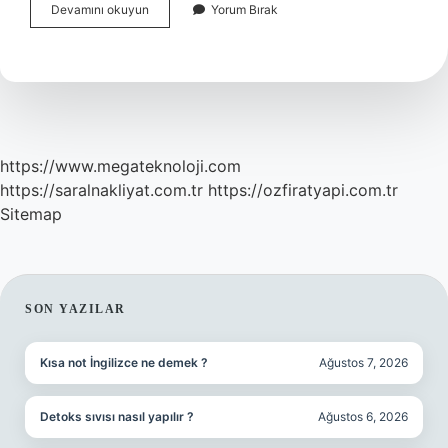
Promotor
Devamını okuyun
Yorum Bırak
Bölgesi
Ne
Demek
https://www.megateknoloji.com
https://saralnakliyat.com.tr
https://ozfiratyapi.com.tr
Sitemap
SIDEBAR
SON YAZILAR
Kısa not İngilizce ne demek ?
Ağustos 7, 2026
Detoks sıvısı nasıl yapılır ?
Ağustos 6, 2026