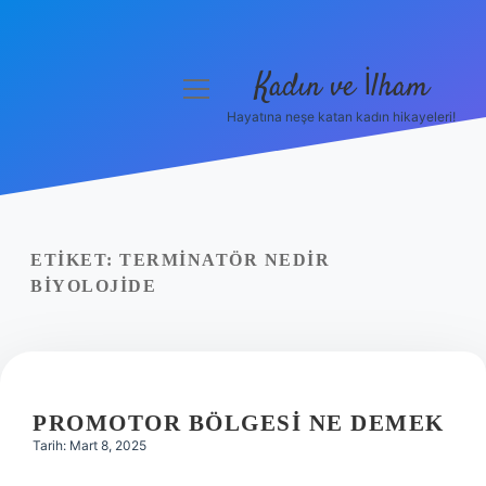
Kadın ve İlham
menüyü
aç
Hayatına neşe katan kadın hikayeleri!
Anasayfa
Gizlilik Politikası
Yasal Uyarı
ETIKET:
TERMINATÖR NEDIR
BIYOLOJIDE
Hakkımızda
PROMOTOR BÖLGESI NE DEMEK
Tarih: Mart 8, 2025