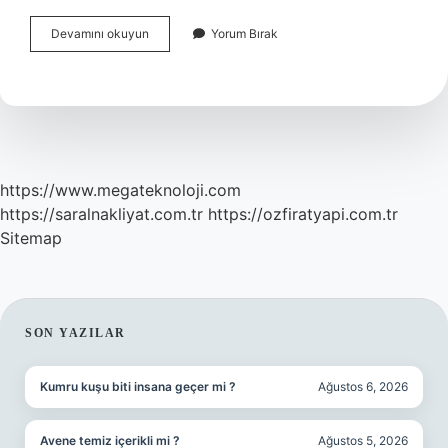
Mercedes
Devamını okuyun
Yorum Bırak
Sync
Tuşu
Ne
Işe
Yarar
https://www.megateknoloji.com
https://saralnakliyat.com.tr
https://ozfiratyapi.com.tr
Sitemap
SIDEBAR
SON YAZILAR
Kumru kuşu biti insana geçer mi ?
Ağustos 6, 2026
Avene temiz içerikli mi ?
Ağustos 5, 2026