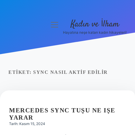
Kadın ve İlham
menüyü
aç
Hayatına neşe katan kadın hikayeleri!
Anasayfa
Gizlilik Politikası
Yasal Uyarı
ETIKET:
SYNC NASIL AKTIF EDILIR
Hakkımızda
MERCEDES SYNC TUŞU NE IŞE
YARAR
Tarih: Kasım 15, 2024