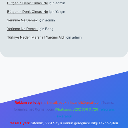
Bütçenin Denk Olması Ne
için
admin
Bütçenin Denk Olması Ne
için
Yalçın
Yerinme Ne Demek
için
admin
Yerinme Ne Demek
için
Barış
Türkiye Neden Marshall Yardımı Aldı
için
admin
iltonbet
Betexper giriş adresi
https://www.betexper.xyz/
betc
Reklam ve İletişim:
E-mail:
backlinkpaneli@gmail.com
Teams:
forumhizmeti@gmail.com
Whatsapp: 0262 606 0 726
Telegram:
@karabul
Yasal Uyarı:
Sitemiz, 5651 Sayılı Kanun gereğince Bilgi Teknolojileri