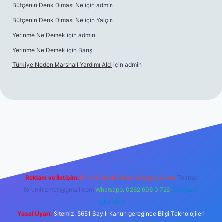
Bütçenin Denk Olması Ne
için
admin
Bütçenin Denk Olması Ne
için
Yalçın
Yerinme Ne Demek
için
admin
Yerinme Ne Demek
için
Barış
Türkiye Neden Marshall Yardımı Aldı
için
admin
://www.betexper.xyz/
betci.co
betci giriş
hiltonbet yeni giriş
Reklam ve İletişim:
E-mail:
backlinkpaneli@gmail.com
Teams:
forumhizmeti@gmail.com
Whatsapp: 0262 606 0 726
Telegram:
@karabul
Yasal Uyarı:
Sitemiz, 5651 Sayılı Kanun gereğince Bilgi Teknolojileri