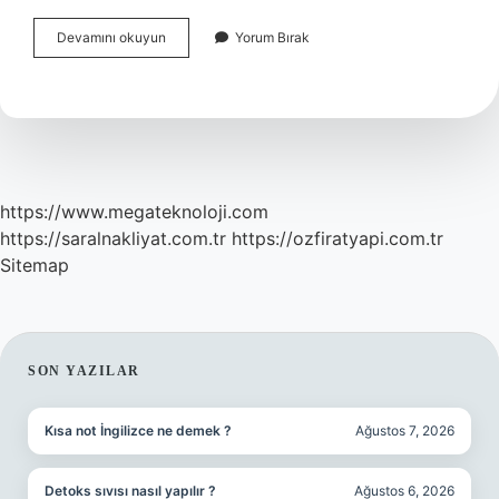
Mercedes
Devamını okuyun
Yorum Bırak
Sync
Tuşu
Ne
Işe
Yarar
https://www.megateknoloji.com
https://saralnakliyat.com.tr
https://ozfiratyapi.com.tr
Sitemap
SIDEBAR
SON YAZILAR
Kısa not İngilizce ne demek ?
Ağustos 7, 2026
Detoks sıvısı nasıl yapılır ?
Ağustos 6, 2026