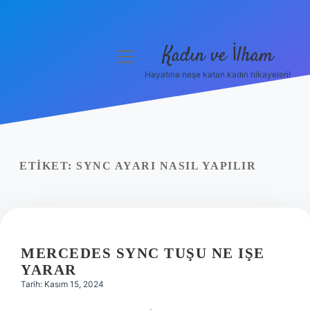
Kadın ve İlham
menüyü
aç
Hayatına neşe katan kadın hikayeleri!
Anasayfa
Gizlilik Politikası
Yasal Uyarı
ETIKET:
SYNC AYARI NASIL YAPILIR
Hakkımızda
MERCEDES SYNC TUŞU NE IŞE
YARAR
Tarih: Kasım 15, 2024