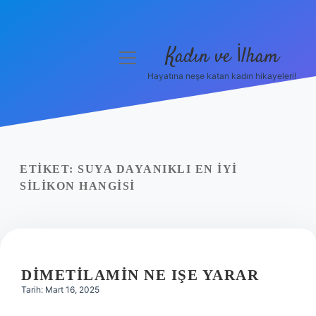
Kadın ve İlham
menüyü
aç
Hayatına neşe katan kadın hikayeleri!
Anasayfa
Gizlilik Politikası
Yasal Uyarı
ETIKET:
SUYA DAYANIKLI EN IYI
SILIKON HANGISI
Hakkımızda
DIMETILAMIN NE IŞE YARAR
Tarih: Mart 16, 2025