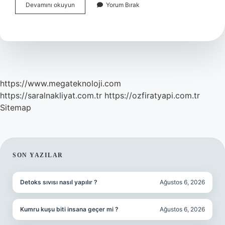
Dimetilamin
Devamını okuyun
Yorum Bırak
Ne
Işe
Yarar
https://www.megateknoloji.com
https://saralnakliyat.com.tr
https://ozfiratyapi.com.tr
Sitemap
SIDEBAR
SON YAZILAR
Detoks sıvısı nasıl yapılır ?
Ağustos 6, 2026
Kumru kuşu biti insana geçer mi ?
Ağustos 6, 2026