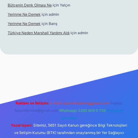
Bütçenin Denk Olması Ne
için
Yalçın
Yerinme Ne Demek
için
admin
Yerinme Ne Demek
için
Barış
Türkiye Neden Marshall Yardımı Aldı
için
admin
://www.betexper.xyz/
betci.co
betci giriş
hiltonbet yeni giriş
Reklam ve İletişim:
E-mail:
backlinkpaneli@gmail.com
Teams:
forumhizmeti@gmail.com
Whatsapp: 0262 606 0 726
Telegram:
@karabul
Yasal Uyarı:
Sitemiz, 5651 Sayılı Kanun gereğince Bilgi Teknolojileri
ve İletişim Kurumu (BTK) tarafından onaylanmış bir Yer Sağlayıcı