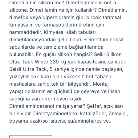
Dimetilamin silikon mu? Dimethlamine is not a
silicone. Dimetilamin ne için kullanılır? Dimetilamin,
dimefox veya diperhidramin gibi birçok tarımsal
kimyasalın ve farmasötiklerin üretimi için
hammaddedir. Kimyasal silah tabuları
diimetilamasyondan gelir. Lauril -Dimetlaminoksit
sabunlarda ve temizleme bağlantılarında
bulunabilir. En güçlü silikon hangisi? Sellil Silikon
Ultra Tack White 330 kg yük kapasitesine sahiptir.
Selsil Ultra Tack, 5 saniye içinde nemle başlayan,
yüzeyler çok kuru olan yüksek hibrit tabanlı
mastiaslara sahip tek bir bileşendir. Montaj
yapıştırıcılarının en güçlüsü de çevreye ve insan
sağlığına zarar vermeyen kişidir.
Dimetilaminoetanol ne işe yarar? Şeffaf, açık sarı
bir sıvıdır. Dimetyaminoetanol katalizörler, önleyici,
boyama uzak/su ısıtıcısı, su/aminohares ve…