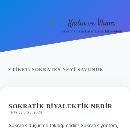
Kadın ve İlham
menüyü
aç
Hayatına neşe katan kadın hikayeleri!
Anasayfa
Gizlilik Politikası
Yasal Uyarı
ETIKET:
SOKRATES NEYI SAVUNUR
Hakkımızda
SOKRATIK DIYALEKTIK NEDIR
Tarih: Eylül 23, 2024
Sokratik düşünme tekniği nedir? Sokratik yöntem,