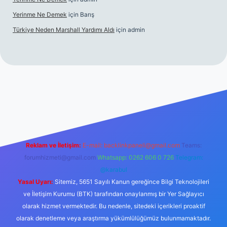
Yerinme Ne Demek
için
Barış
Türkiye Neden Marshall Yardımı Aldı
için
admin
://www.betexper.xyz/
betci.co
betci giriş
hiltonbet yeni giriş
Reklam ve İletişim:
E-mail:
backlinkpaneli@gmail.com
Teams:
forumhizmeti@gmail.com
Whatsapp: 0262 606 0 726
Telegram:
@karabul
Yasal Uyarı:
Sitemiz, 5651 Sayılı Kanun gereğince Bilgi Teknolojileri
ve İletişim Kurumu (BTK) tarafından onaylanmış bir Yer Sağlayıcı
olarak hizmet vermektedir. Bu nedenle, sitedeki içerikleri proaktif
olarak denetleme veya araştırma yükümlülüğümüz bulunmamaktadır.