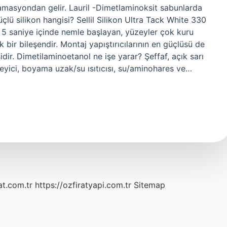
amasyondan gelir. Lauril -Dimetlaminoksit sabunlarda
çlü silikon hangisi? Sellil Silikon Ultra Tack White 330
k, 5 saniye içinde nemle başlayan, yüzeyler çok kuru
 bir bileşendir. Montaj yapıştırıcılarının en güçlüsü de
dir. Dimetilaminoetanol ne işe yarar? Şeffaf, açık sarı
nleyici, boyama uzak/su ısıtıcısı, su/aminohares ve…
at.com.tr
https://ozfiratyapi.com.tr
Sitemap