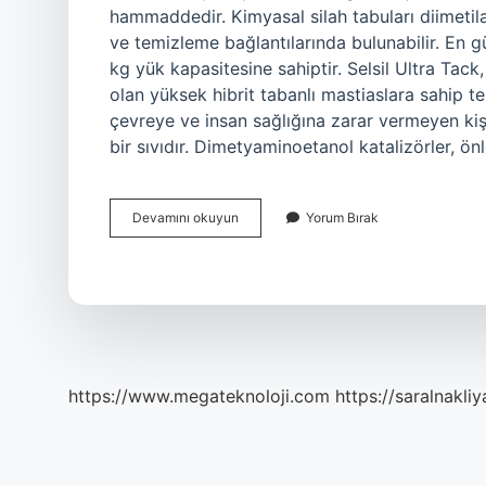
hammaddedir. Kimyasal silah tabuları diimetil
ve temizleme bağlantılarında bulunabilir. En gü
kg yük kapasitesine sahiptir. Selsil Ultra Tac
olan yüksek hibrit tabanlı mastiaslara sahip tek
çevreye ve insan sağlığına zarar vermeyen kişi
bir sıvıdır. Dimetyaminoetanol katalizörler, ö
Dimetilamin
Devamını okuyun
Yorum Bırak
Ne
Işe
Yarar
https://www.megateknoloji.com
https://saralnakliy