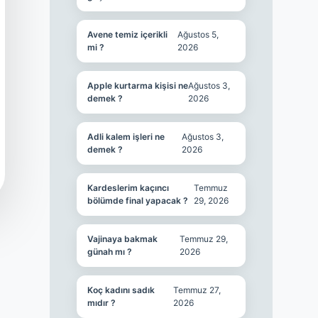
Avene temiz içerikli
Ağustos 5,
mi ?
2026
Apple kurtarma kişisi ne
Ağustos 3,
demek ?
2026
Adli kalem işleri ne
Ağustos 3,
demek ?
2026
Kardeslerim kaçıncı
Temmuz
bölümde final yapacak ?
29, 2026
Vajinaya bakmak
Temmuz 29,
günah mı ?
2026
Koç kadını sadık
Temmuz 27,
mıdır ?
2026