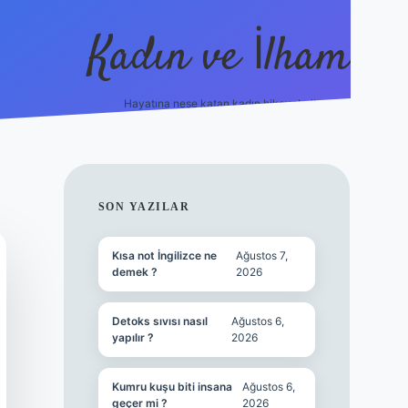
Kadın ve İlham
Hayatına neşe katan kadın hikayeleri!
ilbet
hiltonbet
Betexper giriş adresi
https://www.be
SIDEBAR
SON YAZILAR
Kısa not İngilizce ne
Ağustos 7,
demek ?
2026
Detoks sıvısı nasıl
Ağustos 6,
yapılır ?
2026
Kumru kuşu biti insana
Ağustos 6,
geçer mi ?
2026