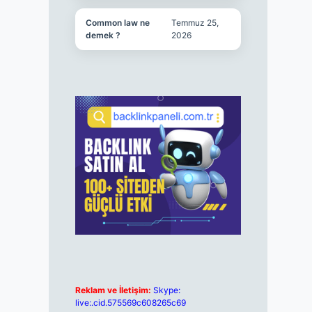
Common law ne
Temmuz 25,
demek ?
2026
Reklam ve İletişim:
Skype:
live:.cid.575569c608265c69