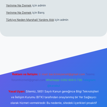
Yerinme Ne Demek
için
admin
Yerinme Ne Demek
için
Barış
Türkiye Neden Marshall Yardımı Aldı
için
admin
://www.betexper.xyz/
betci.co
betci giriş
hiltonbet yeni giriş
Reklam ve İletişim:
E-mail:
backlinkpaneli@gmail.com
Teams:
forumhizmeti@gmail.com
Whatsapp: 0262 606 0 726
Telegram:
@karabul
Yasal Uyarı:
Sitemiz, 5651 Sayılı Kanun gereğince Bilgi Teknolojileri
ve İletişim Kurumu (BTK) tarafından onaylanmış bir Yer Sağlayıcı
olarak hizmet vermektedir. Bu nedenle, sitedeki içerikleri proaktif