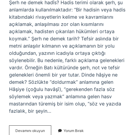
Şerh ne demek hadîs? Hadis terimi olarak şerh, şu
anlamlarda kullanılmaktadır: “Bir hadisin veya hadis
kitabındaki rivayetlerin kelime ve kavramlarını
açıklamak, anlaşılması zor olan kısımlarını
açıklamak, hadisten çıkarılan hükümleri ortaya
koymak.” Şerh ne demek tarih? Tefsir aslında bir
metni anlaşılır kılmanın ve açıklamanın bir yolu
olduğundan, yazının icadıyla ortaya çıktığı
söylenebilir. Bu nedenle, farklı açıklama gelenekleri
vardır. Örneğin Batı kültüründe şerh, not ve tefsir
gelenekleri önemli bir yer tutar. Dinde hâşiye ne
demek? Sözlükte “doldurmak” anlamına gelen
Hâşiye (çoğulu havâşî), “gerekenden fazla söz
söylemek veya yazmak” anlamına gelen hasv
mastarından türemiş bir isim olup, “söz ve yazıda
fazlalık, bir şeyin…
Şerh
Devamını okuyun
Yorum Bırak