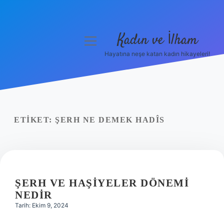
Kadın ve İlham
menüyü
aç
Hayatına neşe katan kadın hikayeleri!
Anasayfa
Gizlilik Politikası
Yasal Uyarı
ETIKET:
ŞERH NE DEMEK HADÎS
Hakkımızda
ŞERH VE HAŞIYELER DÖNEMI
NEDIR
Tarih: Ekim 9, 2024