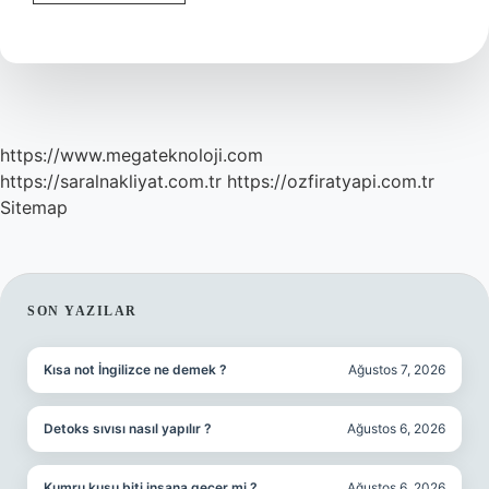
Ve
Haşiyeler
Dönemi
Nedir
https://www.megateknoloji.com
https://saralnakliyat.com.tr
https://ozfiratyapi.com.tr
Sitemap
SIDEBAR
SON YAZILAR
Kısa not İngilizce ne demek ?
Ağustos 7, 2026
Detoks sıvısı nasıl yapılır ?
Ağustos 6, 2026
Kumru kuşu biti insana geçer mi ?
Ağustos 6, 2026