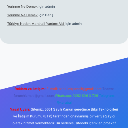
Yerinme Ne Demek
için
admin
Yerinme Ne Demek
için
Barış
Türkiye Neden Marshall Yardımı Aldı
için
admin
://www.betexper.xyz/
betci.co
betci giriş
hiltonbet yeni giriş
Reklam ve İletişim:
E-mail:
backlinkpaneli@gmail.com
Teams:
forumhizmeti@gmail.com
Whatsapp: 0262 606 0 726
Telegram:
@karabul
Yasal Uyarı:
Sitemiz, 5651 Sayılı Kanun gereğince Bilgi Teknolojileri
ve İletişim Kurumu (BTK) tarafından onaylanmış bir Yer Sağlayıcı
olarak hizmet vermektedir. Bu nedenle, sitedeki içerikleri proaktif