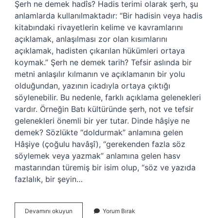
Şerh ne demek hadîs? Hadis terimi olarak şerh, şu
anlamlarda kullanılmaktadır: “Bir hadisin veya hadis
kitabındaki rivayetlerin kelime ve kavramlarını
açıklamak, anlaşılması zor olan kısımlarını
açıklamak, hadisten çıkarılan hükümleri ortaya
koymak.” Şerh ne demek tarih? Tefsir aslında bir
metni anlaşılır kılmanın ve açıklamanın bir yolu
olduğundan, yazının icadıyla ortaya çıktığı
söylenebilir. Bu nedenle, farklı açıklama gelenekleri
vardır. Örneğin Batı kültüründe şerh, not ve tefsir
gelenekleri önemli bir yer tutar. Dinde hâşiye ne
demek? Sözlükte “doldurmak” anlamına gelen
Hâşiye (çoğulu havâşî), “gerekenden fazla söz
söylemek veya yazmak” anlamına gelen hasv
mastarından türemiş bir isim olup, “söz ve yazıda
fazlalık, bir şeyin…
Şerh
Devamını okuyun
Yorum Bırak