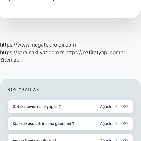
Ve
Haşiyeler
Dönemi
Nedir
https://www.megateknoloji.com
https://saralnakliyat.com.tr
https://ozfiratyapi.com.tr
Sitemap
SIDEBAR
SON YAZILAR
Detoks sıvısı nasıl yapılır ?
Ağustos 6, 2026
Kumru kuşu biti insana geçer mi ?
Ağustos 6, 2026
Avene temiz içerikli mi ?
Ağustos 5, 2026