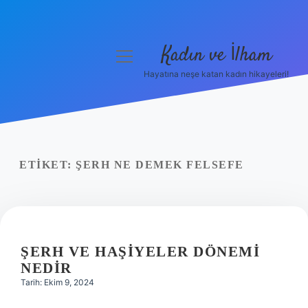
Kadın ve İlham
menüyü
aç
Hayatına neşe katan kadın hikayeleri!
Anasayfa
Gizlilik Politikası
Yasal Uyarı
ETIKET:
ŞERH NE DEMEK FELSEFE
Hakkımızda
ŞERH VE HAŞIYELER DÖNEMI
NEDIR
Tarih: Ekim 9, 2024