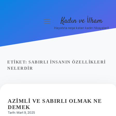
Kadın ve İlham
menüyü
aç
Hayatına neşe katan kadın hikayeleri!
Anasayfa
Gizlilik Politikası
Yasal Uyarı
ETIKET:
SABIRLI INSANIN ÖZELLIKLERI
NELERDIR
Hakkımızda
AZIMLI VE SABIRLI OLMAK NE
DEMEK
Tarih: Mart 9, 2025