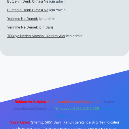
Bütçenin Denk Olması Ne
için
admin
Bütçenin Denk Olması Ne
için
Yalçın
Yerinme Ne Demek
için
admin
Yerinme Ne Demek
için
Barış
Türkiye Neden Marshall Yardımı Aldı
için
admin
://www.betexper.xyz/
betci.co
betci giriş
hiltonbet yeni giriş
Reklam ve İletişim:
E-mail:
backlinkpaneli@gmail.com
Teams:
forumhizmeti@gmail.com
Whatsapp: 0262 606 0 726
Telegram:
@karabul
Yasal Uyarı:
Sitemiz, 5651 Sayılı Kanun gereğince Bilgi Teknolojileri