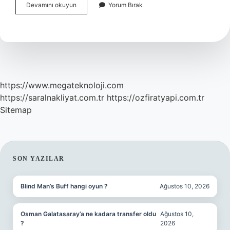
Azimli
Devamını okuyun
Yorum Bırak
Ve
Sabırlı
Olmak
Ne
Demek
https://www.megateknoloji.com
https://saralnakliyat.com.tr
https://ozfiratyapi.com.tr
Sitemap
SIDEBAR
SON YAZILAR
Blind Man’s Buff hangi oyun ?
Ağustos 10, 2026
Osman Galatasaray’a ne kadara transfer oldu
Ağustos 10,
?
2026