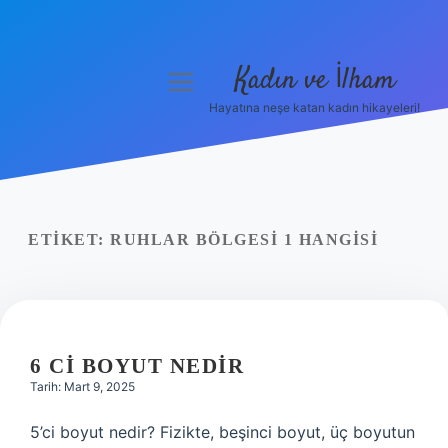
Kadın ve İlham
menüyü
aç
Hayatına neşe katan kadın hikayeleri!
Anasayfa
Gizlilik Politikası
Yasal Uyarı
ETIKET:
RUHLAR BÖLGESI 1 HANGISI
Hakkımızda
6 CI BOYUT NEDIR
Tarih: Mart 9, 2025
5’ci boyut nedir? Fizikte, beşinci boyut, üç boyutun