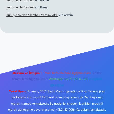
Yerinme Ne Demek
için
Barış
Türkiye Neden Marshall Yardımı Aldı
için
admin
://www.betexper.xyz/
betci.co
betci giriş
hiltonbet yeni giriş
Reklam ve İletişim:
E-mail:
backlinkpaneli@gmail.com
Teams:
forumhizmeti@gmail.com
Whatsapp: 0262 606 0 726
Telegram:
@karabul
Yasal Uyarı:
Sitemiz, 5651 Sayılı Kanun gereğince Bilgi Teknolojileri
ve İletişim Kurumu (BTK) tarafından onaylanmış bir Yer Sağlayıcı
olarak hizmet vermektedir. Bu nedenle, sitedeki içerikleri proaktif
olarak denetleme veya araştırma yükümlülüğümüz bulunmamaktadır.