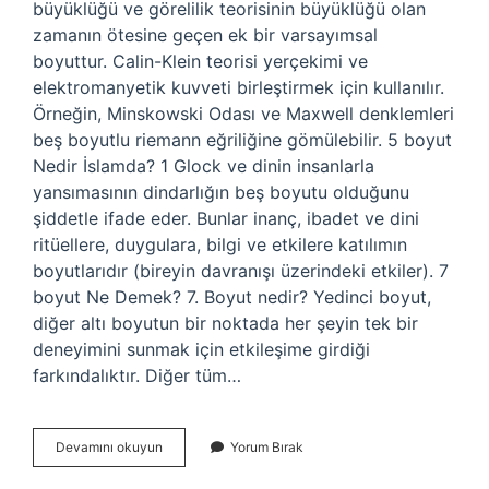
büyüklüğü ve görelilik teorisinin büyüklüğü olan
zamanın ötesine geçen ek bir varsayımsal
boyuttur. Calin-Klein teorisi yerçekimi ve
elektromanyetik kuvveti birleştirmek için kullanılır.
Örneğin, Minskowski Odası ve Maxwell denklemleri
beş boyutlu riemann eğriliğine gömülebilir. 5 boyut
Nedir İslamda? 1 Glock ve dinin insanlarla
yansımasının dindarlığın beş boyutu olduğunu
şiddetle ifade eder. Bunlar inanç, ibadet ve dini
ritüellere, duygulara, bilgi ve etkilere katılımın
boyutlarıdır (bireyin davranışı üzerindeki etkiler). 7
boyut Ne Demek? 7. Boyut nedir? Yedinci boyut,
diğer altı boyutun bir noktada her şeyin tek bir
deneyimini sunmak için etkileşime girdiği
farkındalıktır. Diğer tüm…
6
Devamını okuyun
Yorum Bırak
Ci
Boyut