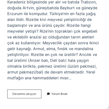
Karadeniz bölgesinde yer alır ve batıda Trabzon,
doğuda Artvin, güneybatıda Bayburt ve güneyde
Erzurum ile komşudur. Türkiye’nin en fazla yağış
alan ilidir. Rize’de kivi meyvesi yetiştiriciliği de
başlamıştır ve ana ürünü çaydır. Rize’de hangi
meyveler yetişir? Rize’nin toprakları çok engebeli
ve ekilebilir arazisi az olduğundan tarım aletleri
çok az kullanılıyor. Meyvecilik çaydan sonra ikinci
gelir kaynağı. Armut, elma, fındık ve mandalina
yetiştiriliyor. Rize’de en çok ne üretilir? Arıcılık ve
bal üretimi (Anzer balı, Deli balı) hala yaygın
olmakla birlikte, pekmez üretimi (üzüm pekmezi,
armut pekmezi/bal) de devam etmektedir. Yerel
mutfağın ana hammaddeleri mısır…
Rizede
Devamını okuyun
Yorum Bırak
Hangi
Meyve
Meşhur