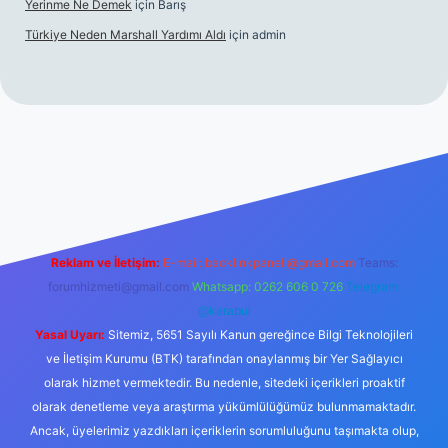
Yerinme Ne Demek
için
Barış
Türkiye Neden Marshall Yardımı Aldı
için
admin
//www.betexper.xyz/
betci.co
betci giriş
hiltonbet yeni giriş
Reklam ve İletişim:
E-mail:
backlinkpaneli@gmail.com
Teams:
forumhizmeti@gmail.com
Whatsapp: 0262 606 0 726
Telegram:
@karabul
Yasal Uyarı:
Sitemiz, 5651 Sayılı Kanun gereğince Bilgi Teknolojileri
ve İletişim Kurumu (BTK) tarafından onaylanmış bir Yer Sağlayıcı
olarak hizmet vermektedir. Bu nedenle, sitedeki içerikleri proaktif
olarak denetleme veya araştırma yükümlülüğümüz bulunmamaktadır.
Ancak, üyelerimiz yazdıkları içeriklerin sorumluluğunu taşımakta olup,