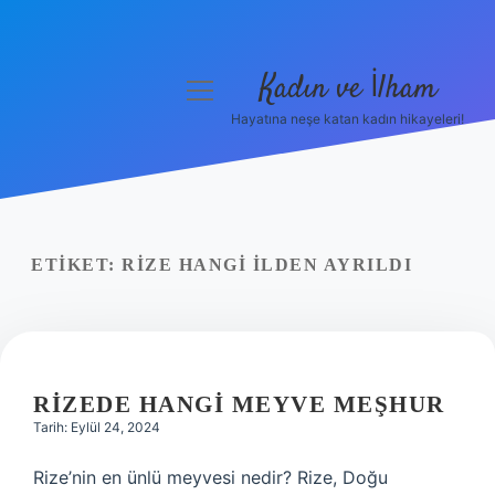
Kadın ve İlham
menüyü
aç
Hayatına neşe katan kadın hikayeleri!
Anasayfa
Gizlilik Politikası
Yasal Uyarı
ETIKET:
RIZE HANGI ILDEN AYRILDI
Hakkımızda
RIZEDE HANGI MEYVE MEŞHUR
Tarih: Eylül 24, 2024
Rize’nin en ünlü meyvesi nedir? Rize, Doğu