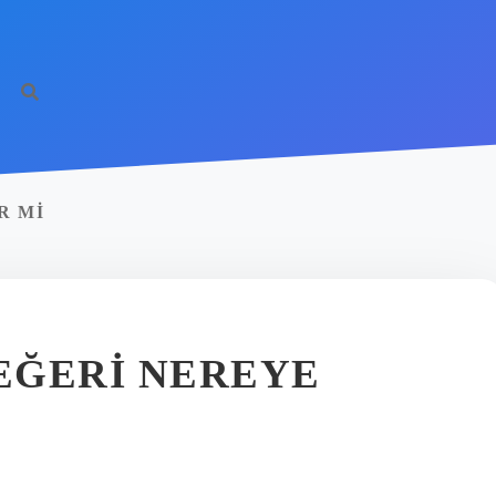
R MI
EĞERI NEREYE