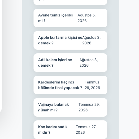
Avene temiz içerikli
Ağustos 5,
mi ?
2026
Apple kurtarma kişisi ne
Ağustos 3,
demek ?
2026
Adli kalem işleri ne
Ağustos 3,
demek ?
2026
Kardeslerim kaçıncı
Temmuz
bölümde final yapacak ?
29, 2026
Vajinaya bakmak
Temmuz 29,
günah mı ?
2026
Koç kadını sadık
Temmuz 27,
mıdır ?
2026