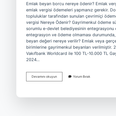
Emlak beyan borcu nereye ödenir? Emlak vergi
emlak vergisi ödemeleri yapmanız gerekir. Doğr
topluluklar tarafından sunulan çevrimiçi ödem
vergisi Nereye Ödenir? Gayrimenkul ödeme süre
sorumlu e-devlet belediyesinin entegrasyonu en
entegrasyon ve ödeme olmaması durumunda, 
beyan değeri nereye verilir? Emlak veya gerçe
birimlerine gayrimenkul beyanları verilmiştir
Vakıfbank Worldcard ile 100 TL-10.000 TL Gay
2024…
Emlak
Devamını okuyun
Yorum Bırak
Beyan
Değeri
Nereye
Ödenir