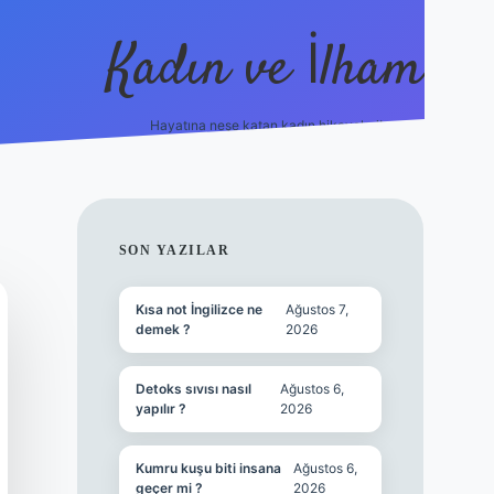
Kadın ve İlham
Hayatına neşe katan kadın hikayeleri!
ilbet
hiltonbet
Betexper giriş adresi
https://www.be
SIDEBAR
SON YAZILAR
Kısa not İngilizce ne
Ağustos 7,
demek ?
2026
Detoks sıvısı nasıl
Ağustos 6,
yapılır ?
2026
Kumru kuşu biti insana
Ağustos 6,
geçer mi ?
2026