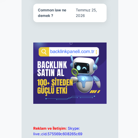
Common law ne
Temmuz 25,
demek ?
2026
Reklam ve İletişim:
Skype:
live:.cid.575569c608265c69