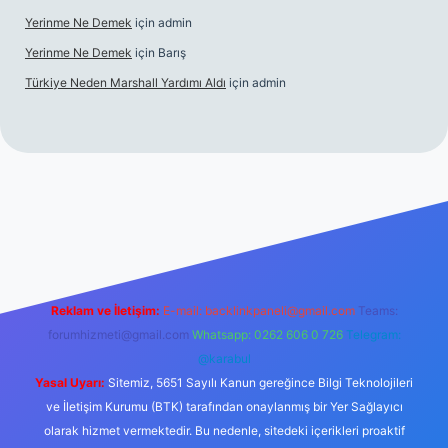
Yerinme Ne Demek
için
admin
Yerinme Ne Demek
için
Barış
Türkiye Neden Marshall Yardımı Aldı
için
admin
://www.betexper.xyz/
betci.co
betci giriş
hiltonbet yeni giriş
Reklam ve İletişim:
E-mail:
backlinkpaneli@gmail.com
Teams:
forumhizmeti@gmail.com
Whatsapp: 0262 606 0 726
Telegram:
@karabul
Yasal Uyarı:
Sitemiz, 5651 Sayılı Kanun gereğince Bilgi Teknolojileri
ve İletişim Kurumu (BTK) tarafından onaylanmış bir Yer Sağlayıcı
olarak hizmet vermektedir. Bu nedenle, sitedeki içerikleri proaktif