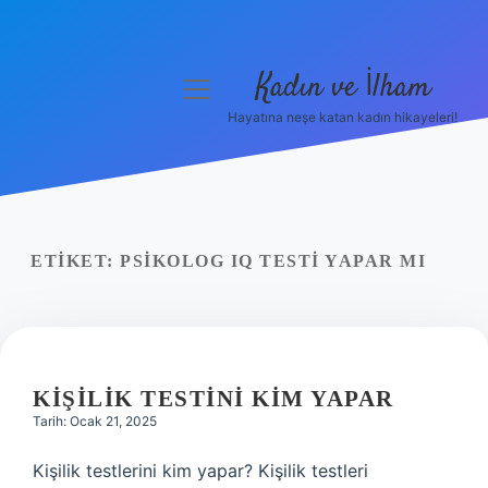
Kadın ve İlham
menüyü
aç
Hayatına neşe katan kadın hikayeleri!
Anasayfa
Gizlilik Politikası
Yasal Uyarı
ETIKET:
PSIKOLOG IQ TESTI YAPAR MI
Hakkımızda
KIŞILIK TESTINI KIM YAPAR
Tarih: Ocak 21, 2025
Kişilik testlerini kim yapar? Kişilik testleri