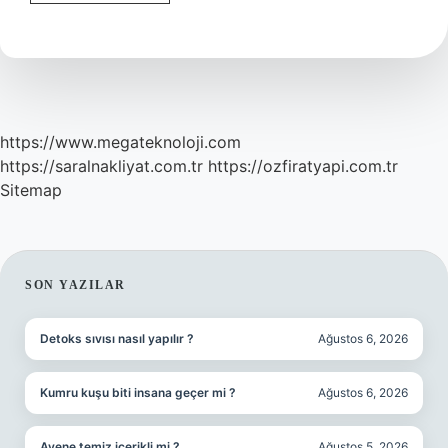
Testini
Kim
Yapar
https://www.megateknoloji.com
https://saralnakliyat.com.tr
https://ozfiratyapi.com.tr
Sitemap
SIDEBAR
SON YAZILAR
Detoks sıvısı nasıl yapılır ?
Ağustos 6, 2026
Kumru kuşu biti insana geçer mi ?
Ağustos 6, 2026
Avene temiz içerikli mi ?
Ağustos 5, 2026