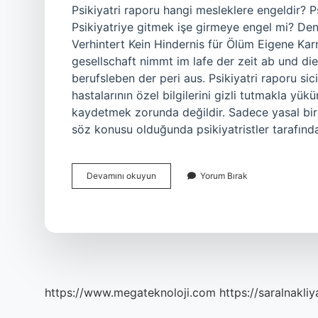
Psikiyatri raporu hangi mesleklere engeldir? 
Psikiyatriye gitmek işe girmeye engel mi? De
Verhintert Kein Hindernis für Ölüm Eigene Karr
gesellschaft nimmt im lafe der zeit ab und die
berufsleben der peri aus. Psikiyatri raporu sicil
hastalarının özel bilgilerini gizli tutmakla yük
kaydetmek zorunda değildir. Sadece yasal bir 
söz konusu olduğunda psikiyatristler tarafında
Psikiyatri
Devamını okuyun
Yorum Bırak
Raporu
Işe
Girmeye
Engel
Mi
https://www.megateknoloji.com
https://saralnakliy