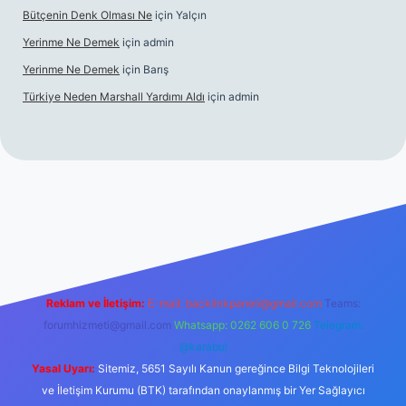
Bütçenin Denk Olması Ne
için
Yalçın
Yerinme Ne Demek
için
admin
Yerinme Ne Demek
için
Barış
Türkiye Neden Marshall Yardımı Aldı
için
admin
://www.betexper.xyz/
betci.co
betci giriş
hiltonbet yeni giriş
Reklam ve İletişim:
E-mail:
backlinkpaneli@gmail.com
Teams:
forumhizmeti@gmail.com
Whatsapp: 0262 606 0 726
Telegram:
@karabul
Yasal Uyarı:
Sitemiz, 5651 Sayılı Kanun gereğince Bilgi Teknolojileri
ve İletişim Kurumu (BTK) tarafından onaylanmış bir Yer Sağlayıcı