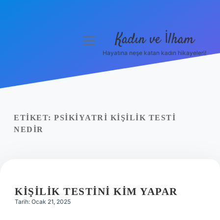
Kadın ve İlham
menüyü
aç
Hayatına neşe katan kadın hikayeleri!
Anasayfa
Gizlilik Politikası
Yasal Uyarı
ETIKET:
PSIKIYATRI KIŞILIK TESTI
NEDIR
Hakkımızda
KIŞILIK TESTINI KIM YAPAR
Tarih: Ocak 21, 2025