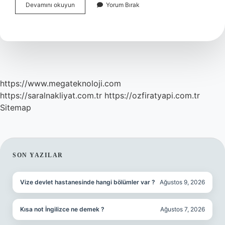
Kişilik
Devamını okuyun
Yorum Bırak
Testini
Kim
Yapar
https://www.megateknoloji.com
https://saralnakliyat.com.tr
https://ozfiratyapi.com.tr
Sitemap
SIDEBAR
SON YAZILAR
Vize devlet hastanesinde hangi bölümler var ?
Ağustos 9, 2026
Kısa not İngilizce ne demek ?
Ağustos 7, 2026