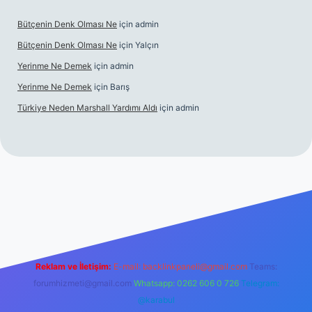
Bütçenin Denk Olması Ne
için
admin
Bütçenin Denk Olması Ne
için
Yalçın
Yerinme Ne Demek
için
admin
Yerinme Ne Demek
için
Barış
Türkiye Neden Marshall Yardımı Aldı
için
admin
i
https://www.betexper.xyz/
betci.co
betci giriş
hiltonbet yeni 
Reklam ve İletişim:
E-mail:
backlinkpaneli@gmail.com
Teams:
forumhizmeti@gmail.com
Whatsapp: 0262 606 0 726
Telegram:
@karabul