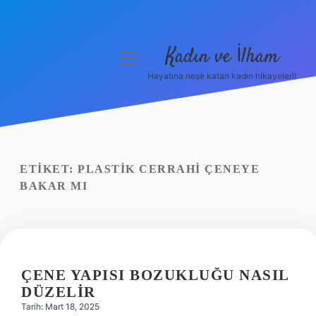
Kadın ve İlham
menüyü
aç
Hayatına neşe katan kadın hikayeleri!
Anasayfa
Gizlilik Politikası
Yasal Uyarı
ETIKET:
PLASTIK CERRAHI ÇENEYE
BAKAR MI
Hakkımızda
ÇENE YAPISI BOZUKLUĞU NASIL
DÜZELIR
Tarih: Mart 18, 2025