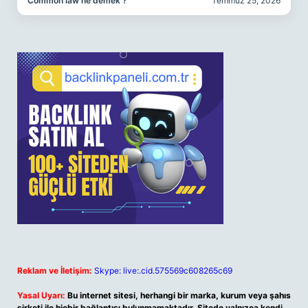
Common law ne demek ?
Temmuz 25, 2026
Reklam ve İletişim:
Skype: live:.cid.575569c608265c69
Yasal Uyarı:
Bu internet sitesi, herhangi bir marka, kurum veya şahıs
şirketi ile hiçbir bağlantısı bulunmamaktadır. Sitede yalnızca kendi