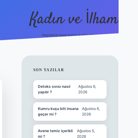
Kadın ve İlham
Hayatına neşe katan kadın hikayeleri!
ilbet
hiltonbet
Betexper giriş adresi
https://www.be
SIDEBAR
SON YAZILAR
Detoks sıvısı nasıl
Ağustos 6,
yapılır ?
2026
Kumru kuşu biti insana
Ağustos 6,
geçer mi ?
2026
Avene temiz içerikli
Ağustos 5,
mi ?
2026