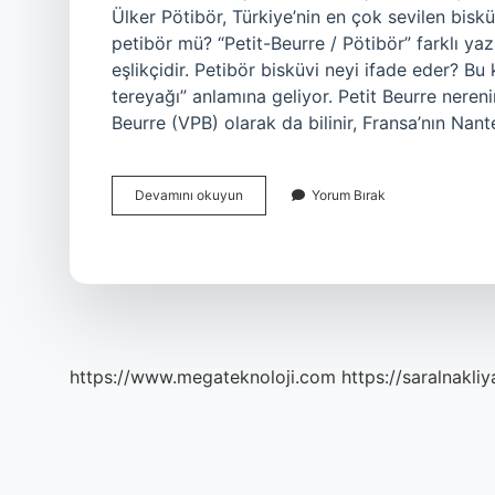
Ülker Pötibör, Türkiye’nin en çok sevilen bis
petibör mü? “Petit-Beurre / Pötibör” farklı ya
eşlikçidir. Petibör bisküvi neyi ifade eder? Bu
tereyağı” anlamına geliyor. Petit Beurre neren
Beurre (VPB) olarak da bilinir, Fransa’nın Nant
Petibör
Devamını okuyun
Yorum Bırak
Fransızca
Ne
Demek
https://www.megateknoloji.com
https://saralnakliy