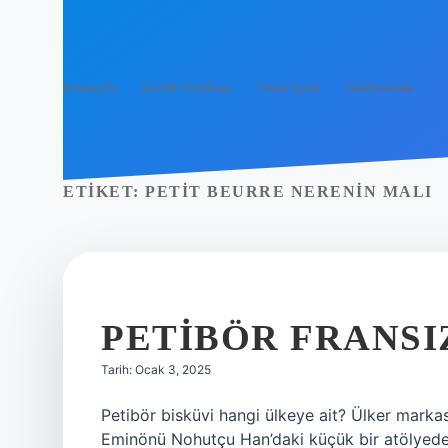
Anasayfa
Gizlilik Politikası
Yasal Uyarı
Hakkımızda
ETIKET:
PETIT BEURRE NERENIN MALI
PETIBÖR FRANSI
Tarih: Ocak 3, 2025
Petibör bisküvi hangi ülkeye ait? Ülker markası
Eminönü Nohutçu Han’daki küçük bir atölyede ü