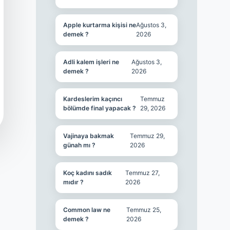
Apple kurtarma kişisi ne
Ağustos 3,
demek ?
2026
Adli kalem işleri ne
Ağustos 3,
demek ?
2026
Kardeslerim kaçıncı
Temmuz
bölümde final yapacak ?
29, 2026
Vajinaya bakmak
Temmuz 29,
günah mı ?
2026
Koç kadını sadık
Temmuz 27,
mıdır ?
2026
Common law ne
Temmuz 25,
demek ?
2026