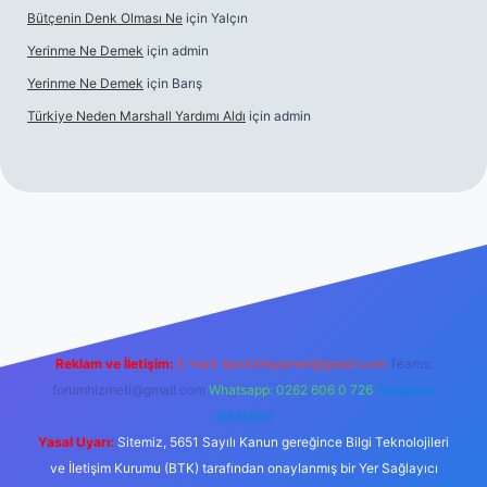
Bütçenin Denk Olması Ne
için
Yalçın
Yerinme Ne Demek
için
admin
Yerinme Ne Demek
için
Barış
Türkiye Neden Marshall Yardımı Aldı
için
admin
://www.betexper.xyz/
betci.co
betci giriş
hiltonbet yeni giriş
Reklam ve İletişim:
E-mail:
backlinkpaneli@gmail.com
Teams:
forumhizmeti@gmail.com
Whatsapp: 0262 606 0 726
Telegram:
@karabul
Yasal Uyarı:
Sitemiz, 5651 Sayılı Kanun gereğince Bilgi Teknolojileri
ve İletişim Kurumu (BTK) tarafından onaylanmış bir Yer Sağlayıcı