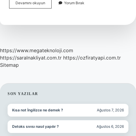
Bacak
Devamını okuyun
Yorum Bırak
Kırığı
Ameliyatı
Kaç
Saat
Sürer
https://www.megateknoloji.com
https://saralnakliyat.com.tr
https://ozfiratyapi.com.tr
Sitemap
SIDEBAR
SON YAZILAR
Kısa not İngilizce ne demek ?
Ağustos 7, 2026
Detoks sıvısı nasıl yapılır ?
Ağustos 6, 2026