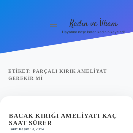
Kadın ve İlham
menüyü
aç
Hayatına neşe katan kadın hikayeleri!
Anasayfa
Gizlilik Politikası
Yasal Uyarı
ETIKET:
PARÇALI KIRIK AMELIYAT
GEREKIR MI
Hakkımızda
BACAK KIRIĞI AMELIYATI KAÇ
SAAT SÜRER
Tarih: Kasım 19, 2024