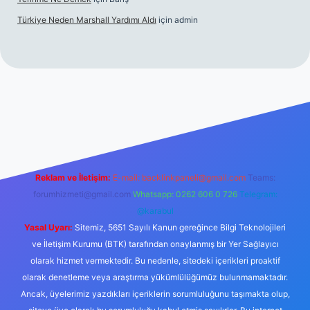
Türkiye Neden Marshall Yardımı Aldı
için
admin
://www.betexper.xyz/
betci.co
betci giriş
hiltonbet yeni giriş
Reklam ve İletişim:
E-mail:
backlinkpaneli@gmail.com
Teams:
forumhizmeti@gmail.com
Whatsapp: 0262 606 0 726
Telegram:
@karabul
Yasal Uyarı:
Sitemiz, 5651 Sayılı Kanun gereğince Bilgi Teknolojileri
ve İletişim Kurumu (BTK) tarafından onaylanmış bir Yer Sağlayıcı
olarak hizmet vermektedir. Bu nedenle, sitedeki içerikleri proaktif
olarak denetleme veya araştırma yükümlülüğümüz bulunmamaktadır.
Ancak, üyelerimiz yazdıkları içeriklerin sorumluluğunu taşımakta olup,