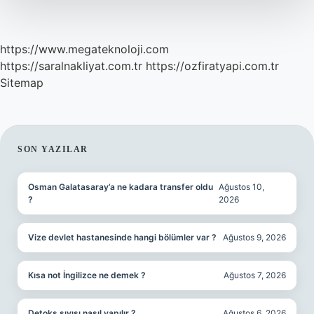
https://www.megateknoloji.com
https://saralnakliyat.com.tr
https://ozfiratyapi.com.tr
Sitemap
SIDEBAR
SON YAZILAR
Osman Galatasaray’a ne kadara transfer oldu
Ağustos 10,
?
2026
Vize devlet hastanesinde hangi bölümler var ?
Ağustos 9, 2026
Kısa not İngilizce ne demek ?
Ağustos 7, 2026
Detoks sıvısı nasıl yapılır ?
Ağustos 6, 2026