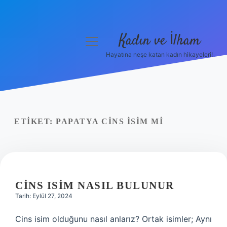
Kadın ve İlham
menüyü
aç
Hayatına neşe katan kadın hikayeleri!
Anasayfa
Gizlilik Politikası
Yasal Uyarı
ETIKET:
PAPATYA CINS ISIM MI
Hakkımızda
CINS ISIM NASIL BULUNUR
Tarih: Eylül 27, 2024
Cins isim olduğunu nasıl anlarız? Ortak isimler; Aynı