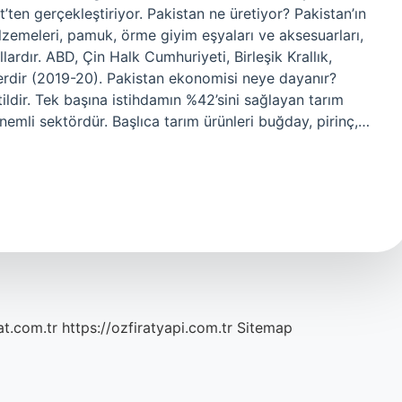
t’ten gerçekleştiriyor. Pakistan ne üretiyor? Pakistan’ın
alzemeleri, pamuk, örme giyim eşyaları ve aksesuarları,
lardır. ABD, Çin Halk Cumhuriyeti, Birleşik Krallık,
erdir (2019-20). Pakistan ekonomisi neye dayanır?
tildir. Tek başına istihdamın %42’sini sağlayan tarım
önemli sektördür. Başlıca tarım ürünleri buğday, pirinç,…
at.com.tr
https://ozfiratyapi.com.tr
Sitemap