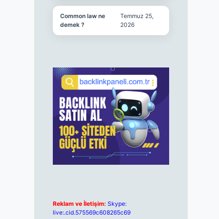
Common law ne
Temmuz 25,
demek ?
2026
Reklam ve İletişim:
Skype:
live:.cid.575569c608265c69