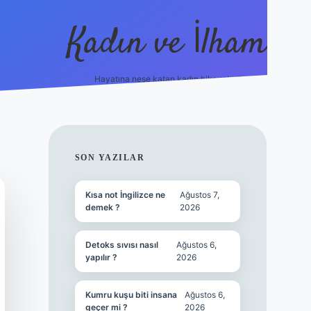
Kadın ve İlham
Hayatına neşe katan kadın hikayeleri!
ilbet
hiltonbet
Betexper giriş adresi
https://www.be
SIDEBAR
SON YAZILAR
Kısa not İngilizce ne
Ağustos 7,
demek ?
2026
Detoks sıvısı nasıl
Ağustos 6,
yapılır ?
2026
Kumru kuşu biti insana
Ağustos 6,
geçer mi ?
2026