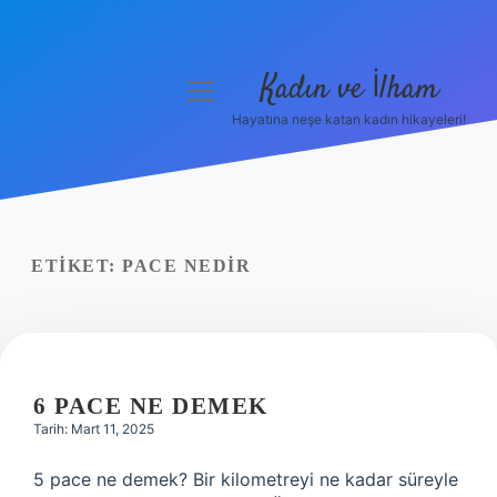
Kadın ve İlham
menüyü
aç
Hayatına neşe katan kadın hikayeleri!
Anasayfa
Gizlilik Politikası
Yasal Uyarı
ETIKET:
PACE NEDIR
Hakkımızda
6 PACE NE DEMEK
Tarih: Mart 11, 2025
5 pace ne demek? Bir kilometreyi ne kadar süreyle