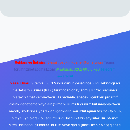
//www.betexper.xyz/
betci.co
betci giriş
hiltonbet yeni giriş
Reklam ve İletişim:
E-mail:
backlinkpaneli@gmail.com
Teams:
forumhizmeti@gmail.com
Whatsapp: 0262 606 0 726
Telegram:
@karabul
Yasal Uyarı:
Sitemiz, 5651 Sayılı Kanun gereğince Bilgi Teknolojileri
ve İletişim Kurumu (BTK) tarafından onaylanmış bir Yer Sağlayıcı
olarak hizmet vermektedir. Bu nedenle, sitedeki içerikleri proaktif
olarak denetleme veya araştırma yükümlülüğümüz bulunmamaktadır.
Ancak, üyelerimiz yazdıkları içeriklerin sorumluluğunu taşımakta olup,
siteye üye olarak bu sorumluluğu kabul etmiş sayılırlar. Bu internet
sitesi, herhangi bir marka, kurum veya şahıs şirketi ile hiçbir bağlantısı