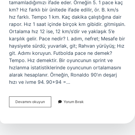
tamamladığımızı ifade eder. Örneğin 5. 1 pace kaç
km? Hız farklı bir ünitede ifade edilir, ör. B. km/s
hız farklı. Tempo 1 km. Kaç dakika çalıştığına dair
rapor. Hız 1 saat içinde birçok km gibidir. gitmişsin.
Ortalama hız 12 ise, 12 km/s’dir ve yaklaşık 5’e
karşılık gelir. Pace nedir? I. adım, nefret; Mesafe bir
haysiyete sürdü; yuvarlak, git; Rahvan yürüyüş; Hız
git. Adımı koruyun. Futbolda pace ne demek?
Tempo. Hız demektir. Bir oyuncunun sprint ve
hızlanma istatistiklerinde oyuncunun ortalamasını
alarak hesaplanır. Örneğin, Ronaldo 90’ın deşarj
hızı ve ivme 94. 90+94 =…
6
Devamını okuyun
Yorum Bırak
Pace
Ne
Demek