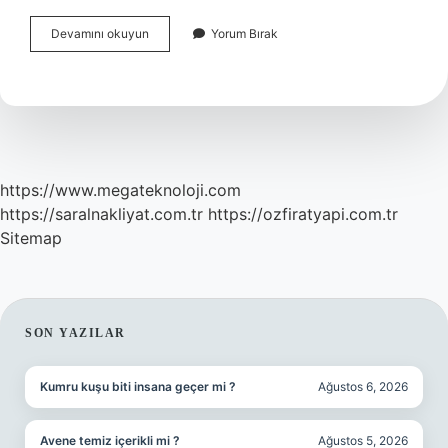
Çene
Devamını okuyun
Yorum Bırak
Yapısı
Bozukluğu
Nasıl
Düzelir
https://www.megateknoloji.com
https://saralnakliyat.com.tr
https://ozfiratyapi.com.tr
Sitemap
SIDEBAR
SON YAZILAR
Kumru kuşu biti insana geçer mi ?
Ağustos 6, 2026
Avene temiz içerikli mi ?
Ağustos 5, 2026