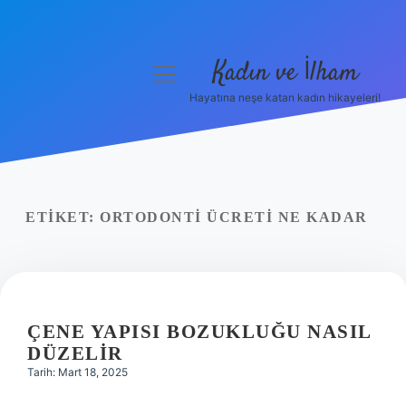
Kadın ve İlham
menüyü
aç
Hayatına neşe katan kadın hikayeleri!
Anasayfa
Gizlilik Politikası
Yasal Uyarı
ETIKET:
ORTODONTI ÜCRETI NE KADAR
Hakkımızda
ÇENE YAPISI BOZUKLUĞU NASIL
DÜZELIR
Tarih: Mart 18, 2025