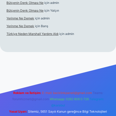
Bütçenin Denk Olması Ne
için
admin
Bütçenin Denk Olması Ne
için
Yalçın
Yerinme Ne Demek
için
admin
Yerinme Ne Demek
için
Barış
Türkiye Neden Marshall Yardımı Aldı
için
admin
://www.betexper.xyz/
betci.co
betci giriş
hiltonbet yeni giriş
Reklam ve İletişim:
E-mail:
backlinkpaneli@gmail.com
Teams:
forumhizmeti@gmail.com
Whatsapp: 0262 606 0 726
Telegram:
@karabul
Yasal Uyarı:
Sitemiz, 5651 Sayılı Kanun gereğince Bilgi Teknolojileri