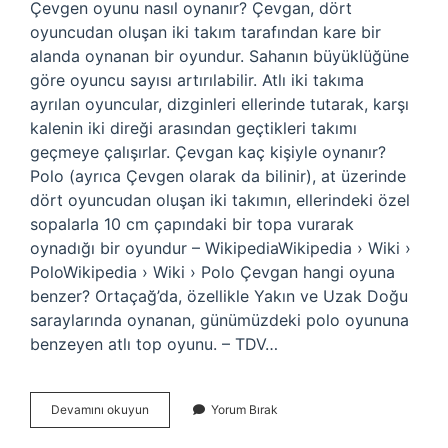
Çevgen oyunu nasıl oynanır? Çevgan, dört
oyuncudan oluşan iki takım tarafından kare bir
alanda oynanan bir oyundur. Sahanın büyüklüğüne
göre oyuncu sayısı artırılabilir. Atlı iki takıma
ayrılan oyuncular, dizginleri ellerinde tutarak, karşı
kalenin iki direği arasından geçtikleri takımı
geçmeye çalışırlar. Çevgan kaç kişiyle oynanır?
Polo (ayrıca Çevgen olarak da bilinir), at üzerinde
dört oyuncudan oluşan iki takımın, ellerindeki özel
sopalarla 10 cm çapındaki bir topa vurarak
oynadığı bir oyundur – WikipediaWikipedia › Wiki ›
PoloWikipedia › Wiki › Polo Çevgan hangi oyuna
benzer? Ortaçağ’da, özellikle Yakın ve Uzak Doğu
saraylarında oynanan, günümüzdeki polo oyununa
benzeyen atlı top oyunu. – TDV…
Azerbaycan
Devamını okuyun
Yorum Bırak
Çevgân
Oyunu