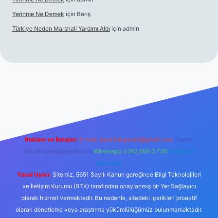
Yerinme Ne Demek
için
Barış
Türkiye Neden Marshall Yardımı Aldı
için
admin
://www.betexper.xyz/
betci.co
betci giriş
hiltonbet yeni giriş
Reklam ve İletişim:
E-mail:
backlinkpaneli@gmail.com
Teams:
forumhizmeti@gmail.com
Whatsapp: 0262 606 0 726
Telegram:
@karabul
Yasal Uyarı:
Sitemiz, 5651 Sayılı Kanun gereğince Bilgi Teknolojileri
ve İletişim Kurumu (BTK) tarafından onaylanmış bir Yer Sağlayıcı
olarak hizmet vermektedir. Bu nedenle, sitedeki içerikleri proaktif
olarak denetleme veya araştırma yükümlülüğümüz bulunmamaktadır.