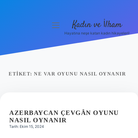
Kadın ve İlham
menüyü
aç
Hayatına neşe katan kadın hikayeleri!
Anasayfa
Gizlilik Politikası
Yasal Uyarı
ETIKET:
NE VAR OYUNU NASIL OYNANIR
Hakkımızda
AZERBAYCAN ÇEVGÂN OYUNU
NASIL OYNANIR
Tarih: Ekim 15, 2024