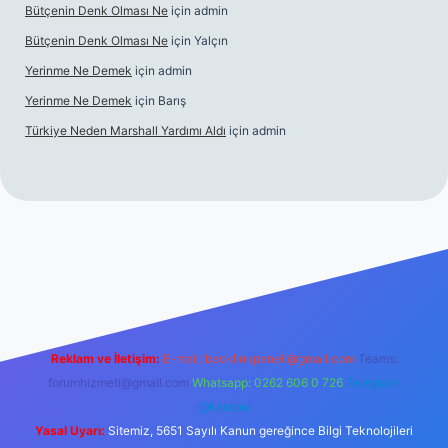
Bütçenin Denk Olması Ne
için
admin
Bütçenin Denk Olması Ne
için
Yalçın
Yerinme Ne Demek
için
admin
Yerinme Ne Demek
için
Barış
Türkiye Neden Marshall Yardımı Aldı
için
admin
://www.betexper.xyz/
betci.co
betci giriş
hiltonbet yeni giriş
Reklam ve İletişim:
E-mail:
backlinkpaneli@gmail.com
Teams:
forumhizmeti@gmail.com
Whatsapp: 0262 606 0 726
Telegram:
@karabul
Yasal Uyarı:
Sitemiz, 5651 Sayılı Kanun gereğince Bilgi Teknolojileri