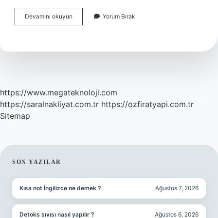
Natonun
Devamını okuyun
Yorum Bırak
Merkezi
Hangi
Ülkededir
https://www.megateknoloji.com
https://saralnakliyat.com.tr
https://ozfiratyapi.com.tr
Sitemap
SIDEBAR
SON YAZILAR
Kısa not İngilizce ne demek ?
Ağustos 7, 2026
Detoks sıvısı nasıl yapılır ?
Ağustos 6, 2026