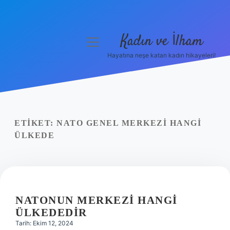
Kadın ve İlham
menüyü
aç
Hayatına neşe katan kadın hikayeleri!
Anasayfa
Gizlilik Politikası
Yasal Uyarı
ETIKET:
NATO GENEL MERKEZI HANGI
ÜLKEDE
Hakkımızda
NATONUN MERKEZI HANGI
ÜLKEDEDIR
Tarih: Ekim 12, 2024