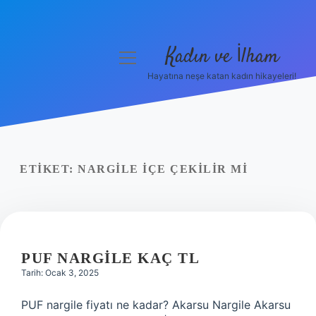
Kadın ve İlham
menüyü
aç
Hayatına neşe katan kadın hikayeleri!
Anasayfa
Gizlilik Politikası
Yasal Uyarı
ETIKET:
NARGILE IÇE ÇEKILIR MI
Hakkımızda
PUF NARGILE KAÇ TL
Tarih: Ocak 3, 2025
PUF nargile fiyatı ne kadar? Akarsu Nargile Akarsu