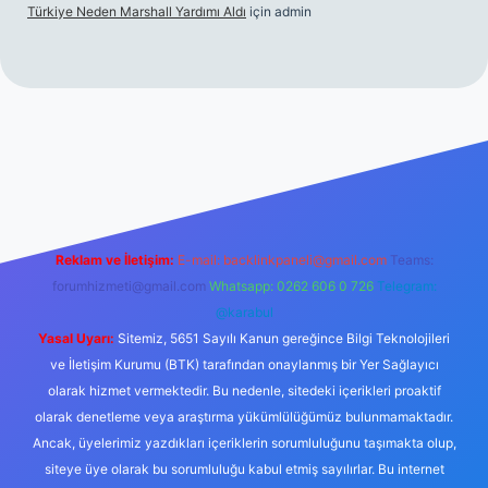
Türkiye Neden Marshall Yardımı Aldı
için
admin
://www.betexper.xyz/
betci.co
betci giriş
hiltonbet yeni giriş
Reklam ve İletişim:
E-mail:
backlinkpaneli@gmail.com
Teams:
forumhizmeti@gmail.com
Whatsapp: 0262 606 0 726
Telegram:
@karabul
Yasal Uyarı:
Sitemiz, 5651 Sayılı Kanun gereğince Bilgi Teknolojileri
ve İletişim Kurumu (BTK) tarafından onaylanmış bir Yer Sağlayıcı
olarak hizmet vermektedir. Bu nedenle, sitedeki içerikleri proaktif
olarak denetleme veya araştırma yükümlülüğümüz bulunmamaktadır.
Ancak, üyelerimiz yazdıkları içeriklerin sorumluluğunu taşımakta olup,
siteye üye olarak bu sorumluluğu kabul etmiş sayılırlar. Bu internet