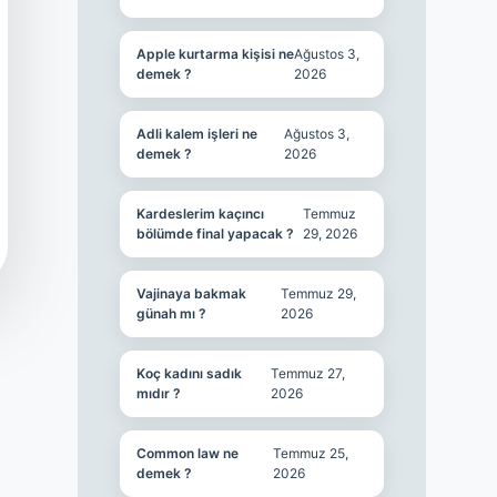
Apple kurtarma kişisi ne
Ağustos 3,
demek ?
2026
Adli kalem işleri ne
Ağustos 3,
demek ?
2026
Kardeslerim kaçıncı
Temmuz
bölümde final yapacak ?
29, 2026
Vajinaya bakmak
Temmuz 29,
günah mı ?
2026
Koç kadını sadık
Temmuz 27,
mıdır ?
2026
Common law ne
Temmuz 25,
demek ?
2026