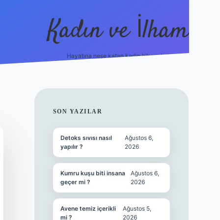
Kadın ve İlham
Hayatına neşe katan kadın hikayeleri!
ilbet
hiltonbet
Betexper giriş adresi
https://www.bet
SIDEBAR
SON YAZILAR
Detoks sıvısı nasıl
Ağustos 6,
yapılır ?
2026
Kumru kuşu biti insana
Ağustos 6,
geçer mi ?
2026
Avene temiz içerikli
Ağustos 5,
mi ?
2026