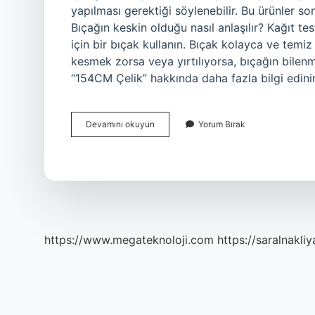
yapılması gerektiği söylenebilir. Bu ürünler so
Bıçağın keskin olduğu nasıl anlaşılır? Kağıt te
için bir bıçak kullanın. Bıçak kolayca ve temiz 
kesmek zorsa veya yırtılıyorsa, bıçağın bilenm
“154CM Çelik” hakkında daha fazla bilgi edin
En
Devamını okuyun
Yorum Bırak
Iyi
Bıçak
Nasıl
Olur
https://www.megateknoloji.com
https://saralnakliy