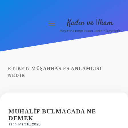
Kadın ve İlham
menüyü
aç
Hayatına neşe katan kadın hikayeleri!
Anasayfa
Gizlilik Politikası
Yasal Uyarı
ETIKET:
MÜŞAHHAS EŞ ANLAMLISI
NEDIR
Hakkımızda
MUHALIF BULMACADA NE
DEMEK
Tarih: Mart 16, 2025