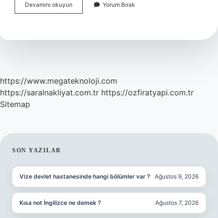
Muhalif
Devamını okuyun
Yorum Bırak
Bulmacada
Ne
Demek
https://www.megateknoloji.com
https://saralnakliyat.com.tr
https://ozfiratyapi.com.tr
Sitemap
SIDEBAR
SON YAZILAR
Vize devlet hastanesinde hangi bölümler var ?
Ağustos 9, 2026
Kısa not İngilizce ne demek ?
Ağustos 7, 2026