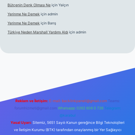
Bütçenin Denk Olması Ne
için
Yalçın
Yerinme Ne Demek
için
admin
Yerinme Ne Demek
için
Barış
Türkiye Neden Marshall Yardımı Aldı
için
admin
//www.betexper.xyz/
betci.co
betci giriş
hiltonbet yeni giriş
Reklam ve İletişim:
E-mail:
backlinkpaneli@gmail.com
Teams:
forumhizmeti@gmail.com
Whatsapp: 0262 606 0 726
Telegram:
@karabul
Yasal Uyarı:
Sitemiz, 5651 Sayılı Kanun gereğince Bilgi Teknolojileri
ve İletişim Kurumu (BTK) tarafından onaylanmış bir Yer Sağlayıcı