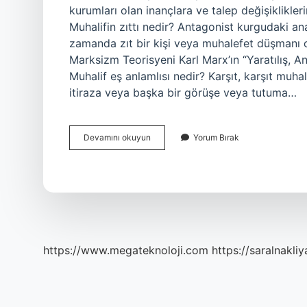
kurumları olan inançlara ve talep değişiklikleri
Muhalifin zıttı nedir? Antagonist kurgudaki a
zamanda zıt bir kişi veya muhalefet düşmanı ol
Marksizm Teorisyeni Karl Marx’ın “Yaratılış, An
Muhalif eş anlamlısı nedir? Karşıt, karşıt muhal
itiraza veya başka bir görüşe veya tutuma…
Muhalif
Devamını okuyun
Yorum Bırak
Bulmacada
Ne
Demek
https://www.megateknoloji.com
https://saralnakliy