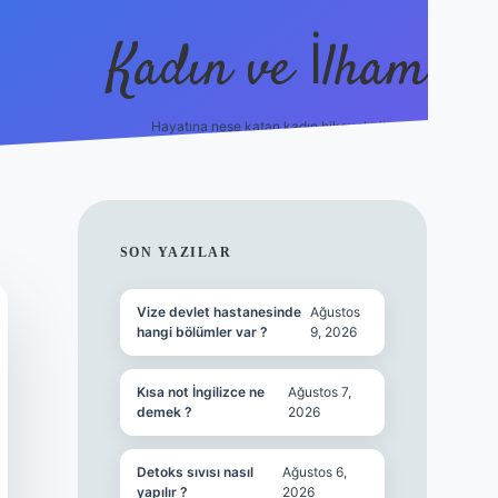
Kadın ve İlham
Hayatına neşe katan kadın hikayeleri!
ilbet
hiltonbet
Betexper giriş adresi
https://www.be
SIDEBAR
SON YAZILAR
Vize devlet hastanesinde
Ağustos
hangi bölümler var ?
9, 2026
Kısa not İngilizce ne
Ağustos 7,
demek ?
2026
Detoks sıvısı nasıl
Ağustos 6,
yapılır ?
2026