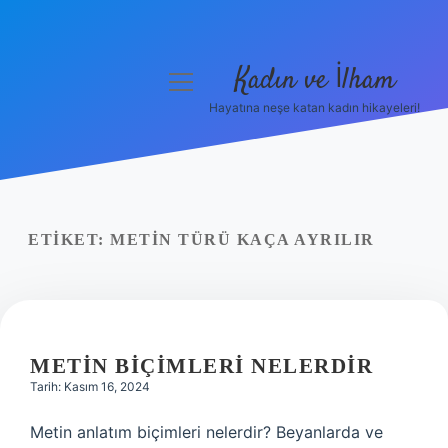
Kadın ve İlham
menüyü
aç
Hayatına neşe katan kadın hikayeleri!
Anasayfa
Gizlilik Politikası
Yasal Uyarı
ETIKET:
METIN TÜRÜ KAÇA AYRILIR
Hakkımızda
METIN BIÇIMLERI NELERDIR
Tarih: Kasım 16, 2024
Metin anlatım biçimleri nelerdir? Beyanlarda ve