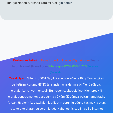
Türkiye Neden Marshall Yardımı Aldı
için
admin
://www.betexper.xyz/
betci.co
betci giriş
hiltonbet yeni giriş
Reklam ve İletişim:
E-mail:
backlinkpaneli@gmail.com
Teams:
forumhizmeti@gmail.com
Whatsapp: 0262 606 0 726
Telegram:
@karabul
Yasal Uyarı:
Sitemiz, 5651 Sayılı Kanun gereğince Bilgi Teknolojileri
ve İletişim Kurumu (BTK) tarafından onaylanmış bir Yer Sağlayıcı
olarak hizmet vermektedir. Bu nedenle, sitedeki içerikleri proaktif
olarak denetleme veya araştırma yükümlülüğümüz bulunmamaktadır.
Ancak, üyelerimiz yazdıkları içeriklerin sorumluluğunu taşımakta olup,
siteye üye olarak bu sorumluluğu kabul etmiş sayılırlar. Bu internet