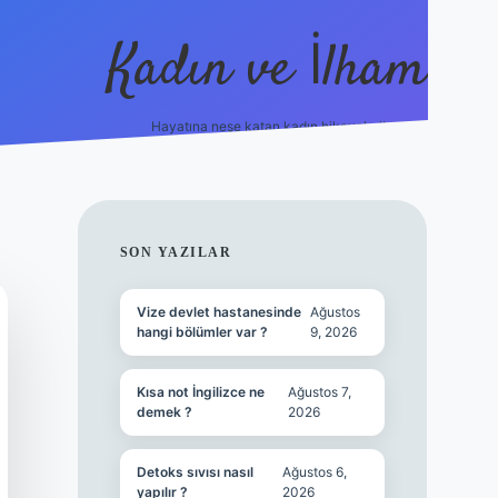
Kadın ve İlham
Hayatına neşe katan kadın hikayeleri!
ilbet
hiltonbet
Betexper giriş adresi
https://www.
SIDEBAR
SON YAZILAR
Vize devlet hastanesinde
Ağustos
hangi bölümler var ?
9, 2026
Kısa not İngilizce ne
Ağustos 7,
demek ?
2026
Detoks sıvısı nasıl
Ağustos 6,
yapılır ?
2026