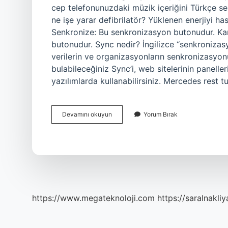
cep telefonunuzdaki müzik içeriğini Türkçe se
ne işe yarar defibrilatör? Yüklenen enerjiyi ha
Senkronize: Bu senkronizasyon butonudur. Ka
butonudur. Sync nedir? İngilizce “senkronizasy
verilerin ve organizasyonların senkronizasyon
bulabileceğiniz Sync’i, web sitelerinin panell
yazılımlarda kullanabilirsiniz. Mercedes rest t
Mercedes
Devamını okuyun
Yorum Bırak
Sync
Tuşu
Ne
Işe
Yarar
https://www.megateknoloji.com
https://saralnakliy