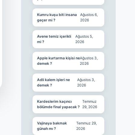
Kumru kuşu biti insana
Ağustos 6,
geçer mi ?
2026
Avene temiz içerikli
Ağustos 5,
mi ?
2026
Apple kurtarma kişisi ne
Ağustos 3,
demek ?
2026
Adli kalem işleri ne
Ağustos 3,
demek ?
2026
Kardeslerim kaçıncı
Temmuz
bölümde final yapacak ?
29, 2026
Vajinaya bakmak
Temmuz 29,
günah mı ?
2026