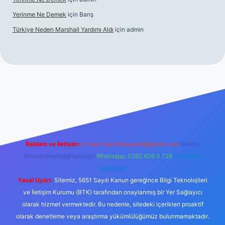
Yerinme Ne Demek
için
Barış
Türkiye Neden Marshall Yardımı Aldı
için
admin
://www.betexper.xyz/
betci.co
betci giriş
hiltonbet yeni giriş
Reklam ve İletişim:
E-mail:
backlinkpaneli@gmail.com
Teams:
forumhizmeti@gmail.com
Whatsapp: 0262 606 0 726
Telegram:
@karabul
Yasal Uyarı:
Sitemiz, 5651 Sayılı Kanun gereğince Bilgi Teknolojileri
ve İletişim Kurumu (BTK) tarafından onaylanmış bir Yer Sağlayıcı
olarak hizmet vermektedir. Bu nedenle, sitedeki içerikleri proaktif
olarak denetleme veya araştırma yükümlülüğümüz bulunmamaktadır.