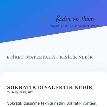
Kadın ve İlham
menüyü
aç
Hayatına neşe katan kadın hikayeleri!
Anasayfa
Gizlilik Politikası
Yasal Uyarı
ETIKET:
MATERYALIST KIŞILIK NEDIR
Hakkımızda
SOKRATIK DIYALEKTIK NEDIR
Tarih: Eylül 23, 2024
Sokratik düşünme tekniği nedir? Sokratik yöntem,