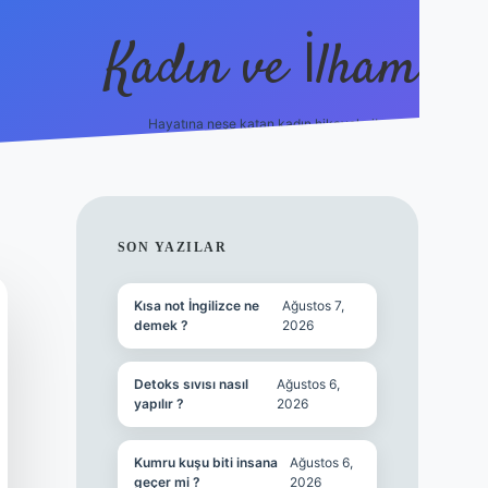
Kadın ve İlham
Hayatına neşe katan kadın hikayeleri!
ilbet
hiltonbet
Betexper giriş adresi
https://www.b
SIDEBAR
SON YAZILAR
Kısa not İngilizce ne
Ağustos 7,
demek ?
2026
Detoks sıvısı nasıl
Ağustos 6,
yapılır ?
2026
Kumru kuşu biti insana
Ağustos 6,
geçer mi ?
2026