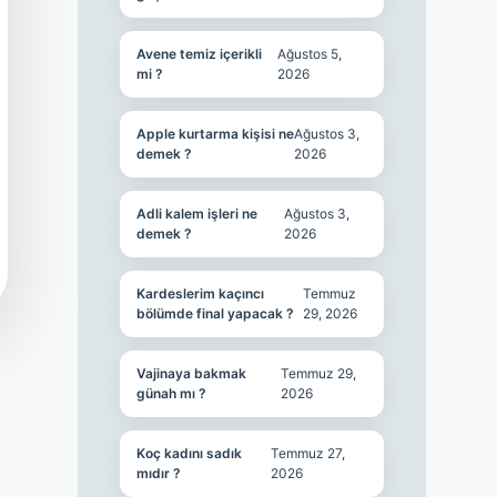
Avene temiz içerikli
Ağustos 5,
mi ?
2026
Apple kurtarma kişisi ne
Ağustos 3,
demek ?
2026
Adli kalem işleri ne
Ağustos 3,
demek ?
2026
Kardeslerim kaçıncı
Temmuz
bölümde final yapacak ?
29, 2026
Vajinaya bakmak
Temmuz 29,
günah mı ?
2026
Koç kadını sadık
Temmuz 27,
mıdır ?
2026