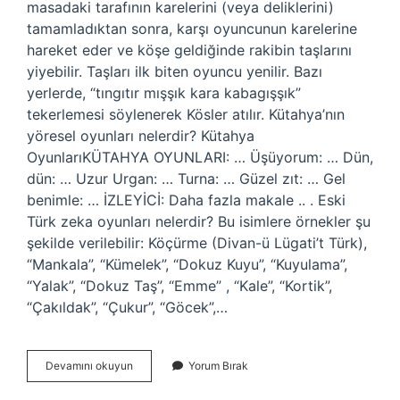
masadaki tarafının karelerini (veya deliklerini)
tamamladıktan sonra, karşı oyuncunun karelerine
hareket eder ve köşe geldiğinde rakibin taşlarını
yiyebilir. Taşları ilk biten oyuncu yenilir. Bazı
yerlerde, “tıngıtır mışşık kara kabagışşık”
tekerlemesi söylenerek Kösler atılır. Kütahya’nın
yöresel oyunları nelerdir? Kütahya
OyunlarıKÜTAHYA OYUNLARI: … Üşüyorum: … Dün,
dün: … Uzur Urgan: … Turna: … Güzel zıt: … Gel
benimle: … İZLEYİCİ: Daha fazla makale .. . Eski
Türk zeka oyunları nelerdir? Bu isimlere örnekler şu
şekilde verilebilir: Köçürme (Divan-ü Lügati’t Türk),
“Mankala”, “Kümelek”, “Dokuz Kuyu”, “Kuyulama”,
“Yalak”, “Dokuz Taş”, “Emme” , “Kale”, “Kortik”,
“Çakıldak”, “Çukur”, “Göcek”,…
Kös
Devamını okuyun
Yorum Bırak
Oyunu
Nedir