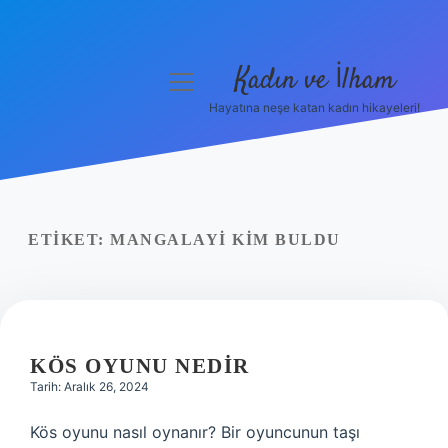
Kadın ve İlham
menüyü
aç
Hayatına neşe katan kadın hikayeleri!
Anasayfa
Gizlilik Politikası
Yasal Uyarı
ETIKET:
MANGALAYI KIM BULDU
Hakkımızda
KÖS OYUNU NEDIR
Tarih: Aralık 26, 2024
Kös oyunu nasıl oynanır? Bir oyuncunun taşı