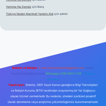
Yerinme Ne Demek
için
Barış
Türkiye Neden Marshall Yardımı Aldı
için
admin
://www.betexper.xyz/
betci.co
betci giriş
hiltonbet yeni giriş
Reklam ve İletişim:
E-mail:
backlinkpaneli@gmail.com
Teams:
forumhizmeti@gmail.com
Whatsapp: 0262 606 0 726
Telegram:
@karabul
Yasal Uyarı:
Sitemiz, 5651 Sayılı Kanun gereğince Bilgi Teknolojileri
ve İletişim Kurumu (BTK) tarafından onaylanmış bir Yer Sağlayıcı
olarak hizmet vermektedir. Bu nedenle, sitedeki içerikleri proaktif
olarak denetleme veya araştırma yükümlülüğümüz bulunmamaktadır.