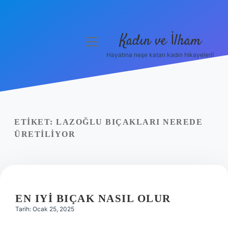
Kadın ve İlham
menüyü
aç
Hayatına neşe katan kadın hikayeleri!
Anasayfa
Gizlilik Politikası
Yasal Uyarı
ETIKET:
LAZOĞLU BIÇAKLARI NEREDE
ÜRETILIYOR
Hakkımızda
EN IYI BIÇAK NASIL OLUR
Tarih: Ocak 25, 2025