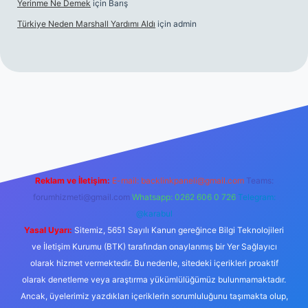
Yerinme Ne Demek
için
Barış
Türkiye Neden Marshall Yardımı Aldı
için
admin
://www.betexper.xyz/
betci.co
betci giriş
hiltonbet yeni giriş
Reklam ve İletişim:
E-mail:
backlinkpaneli@gmail.com
Teams:
forumhizmeti@gmail.com
Whatsapp: 0262 606 0 726
Telegram:
@karabul
Yasal Uyarı:
Sitemiz, 5651 Sayılı Kanun gereğince Bilgi Teknolojileri
ve İletişim Kurumu (BTK) tarafından onaylanmış bir Yer Sağlayıcı
olarak hizmet vermektedir. Bu nedenle, sitedeki içerikleri proaktif
olarak denetleme veya araştırma yükümlülüğümüz bulunmamaktadır.
Ancak, üyelerimiz yazdıkları içeriklerin sorumluluğunu taşımakta olup,