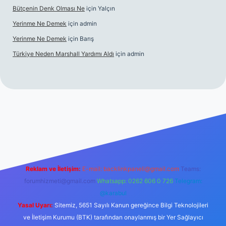
Bütçenin Denk Olması Ne
için
Yalçın
Yerinme Ne Demek
için
admin
Yerinme Ne Demek
için
Barış
Türkiye Neden Marshall Yardımı Aldı
için
admin
://www.betexper.xyz/
betci.co
betci giriş
hiltonbet yeni giriş
Reklam ve İletişim:
E-mail:
backlinkpaneli@gmail.com
Teams:
forumhizmeti@gmail.com
Whatsapp: 0262 606 0 726
Telegram:
@karabul
Yasal Uyarı:
Sitemiz, 5651 Sayılı Kanun gereğince Bilgi Teknolojileri
ve İletişim Kurumu (BTK) tarafından onaylanmış bir Yer Sağlayıcı