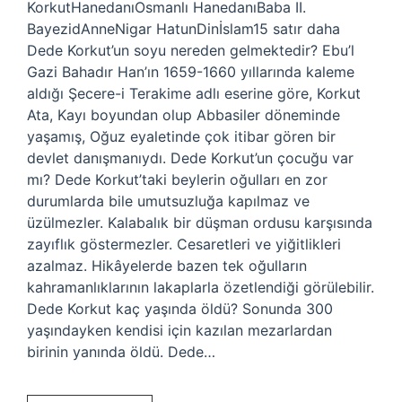
KorkutHanedanıOsmanlı HanedanıBaba II.
BayezidAnneNigar HatunDinİslam15 satır daha
Dede Korkut’un soyu nereden gelmektedir? Ebu’l
Gazi Bahadır Han’ın 1659-1660 yıllarında kaleme
aldığı Şecere-i Terakime adlı eserine göre, Korkut
Ata, Kayı boyundan olup Abbasiler döneminde
yaşamış, Oğuz eyaletinde çok itibar gören bir
devlet danışmanıydı. Dede Korkut’un çocuğu var
mı? Dede Korkut’taki beylerin oğulları en zor
durumlarda bile umutsuzluğa kapılmaz ve
üzülmezler. Kalabalık bir düşman ordusu karşısında
zayıflık göstermezler. Cesaretleri ve yiğitlikleri
azalmaz. Hikâyelerde bazen tek oğulların
kahramanlıklarının lakaplarla özetlendiği görülebilir.
Dede Korkut kaç yaşında öldü? Sonunda 300
yaşındayken kendisi için kazılan mezarlardan
birinin yanında öldü. Dede…