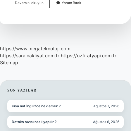
Dede
Devamını okuyun
Yorum Bırak
Korkut
Kimin
Oğludur
https://www.megateknoloji.com
https://saralnakliyat.com.tr
https://ozfiratyapi.com.tr
Sitemap
SIDEBAR
SON YAZILAR
Kısa not İngilizce ne demek ?
Ağustos 7, 2026
Detoks sıvısı nasıl yapılır ?
Ağustos 6, 2026