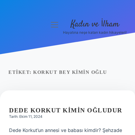
Kadın ve İlham
menüyü
aç
Hayatına neşe katan kadın hikayeleri!
Anasayfa
Gizlilik Politikası
Yasal Uyarı
ETIKET:
KORKUT BEY KIMIN OĞLU
Hakkımızda
DEDE KORKUT KIMIN OĞLUDUR
Tarih: Ekim 11, 2024
Dede Korkut’un annesi ve babası kimdir? Şehzade