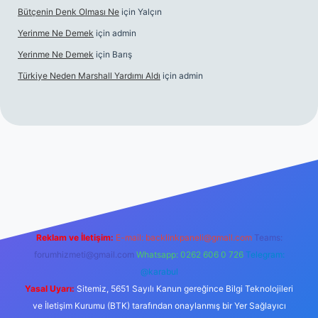
Bütçenin Denk Olması Ne
için
Yalçın
Yerinme Ne Demek
için
admin
Yerinme Ne Demek
için
Barış
Türkiye Neden Marshall Yardımı Aldı
için
admin
://www.betexper.xyz/
betci.co
betci giriş
hiltonbet yeni giriş
Reklam ve İletişim:
E-mail:
backlinkpaneli@gmail.com
Teams:
forumhizmeti@gmail.com
Whatsapp: 0262 606 0 726
Telegram:
@karabul
Yasal Uyarı:
Sitemiz, 5651 Sayılı Kanun gereğince Bilgi Teknolojileri
ve İletişim Kurumu (BTK) tarafından onaylanmış bir Yer Sağlayıcı