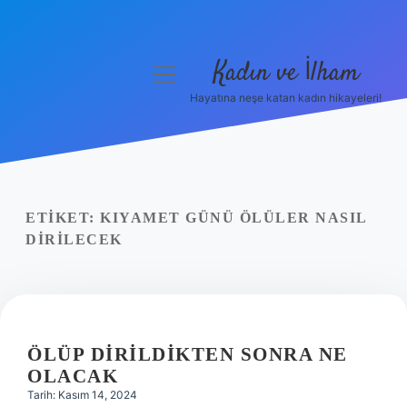
Kadın ve İlham
menüyü
aç
Hayatına neşe katan kadın hikayeleri!
Anasayfa
Gizlilik Politikası
Yasal Uyarı
ETIKET:
KIYAMET GÜNÜ ÖLÜLER NASIL
DIRILECEK
Hakkımızda
ÖLÜP DIRILDIKTEN SONRA NE
OLACAK
Tarih: Kasım 14, 2024