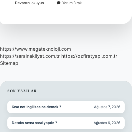
Ölüp
Devamını okuyun
Yorum Bırak
Dirildikten
Sonra
Ne
Olacak
https://www.megateknoloji.com
https://saralnakliyat.com.tr
https://ozfiratyapi.com.tr
Sitemap
SIDEBAR
SON YAZILAR
Kısa not İngilizce ne demek ?
Ağustos 7, 2026
Detoks sıvısı nasıl yapılır ?
Ağustos 6, 2026