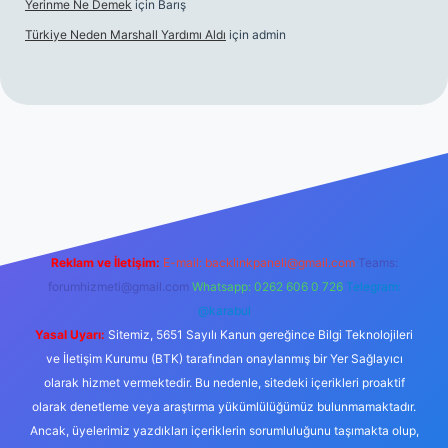
Yerinme Ne Demek
için
Barış
Türkiye Neden Marshall Yardımı Aldı
için
admin
://www.betexper.xyz/
betci.co
betci giriş
hiltonbet yeni giriş
Reklam ve İletişim:
E-mail:
backlinkpaneli@gmail.com
Teams:
forumhizmeti@gmail.com
Whatsapp: 0262 606 0 726
Telegram:
@karabul
Yasal Uyarı:
Sitemiz, 5651 Sayılı Kanun gereğince Bilgi Teknolojileri
ve İletişim Kurumu (BTK) tarafından onaylanmış bir Yer Sağlayıcı
olarak hizmet vermektedir. Bu nedenle, sitedeki içerikleri proaktif
olarak denetleme veya araştırma yükümlülüğümüz bulunmamaktadır.
Ancak, üyelerimiz yazdıkları içeriklerin sorumluluğunu taşımakta olup,