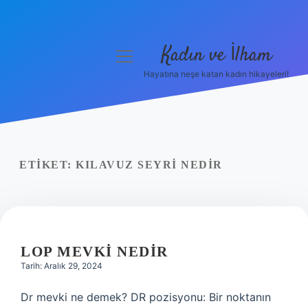
Kadın ve İlham
menüyü
aç
Hayatına neşe katan kadın hikayeleri!
Anasayfa
Gizlilik Politikası
Yasal Uyarı
ETIKET:
KILAVUZ SEYRI NEDIR
Hakkımızda
LOP MEVKI NEDIR
Tarih: Aralık 29, 2024
Dr mevki ne demek? DR pozisyonu: Bir noktanın