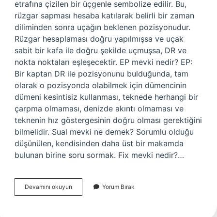
etrafına çizilen bir üçgenle sembolize edilir. Bu,
rüzgar sapması hesaba katılarak belirli bir zaman
diliminden sonra uçağın beklenen pozisyonudur.
Rüzgar hesaplaması doğru yapılmışsa ve uçak
sabit bir kafa ile doğru şekilde uçmuşsa, DR ve
nokta noktaları eşleşecektir. EP mevki nedir? EP:
Bir kaptan DR ile pozisyonunu bulduğunda, tam
olarak o pozisyonda olabilmek için dümencinin
dümeni kesintisiz kullanması, teknede herhangi bir
çarpma olmaması, denizde akıntı olmaması ve
teknenin hız göstergesinin doğru olması gerektiğini
bilmelidir. Sual mevki ne demek? Sorumlu olduğu
düşünülen, kendisinden daha üst bir makamda
bulunan birine soru sormak. Fix mevki nedir?…
Lop
Devamını okuyun
Yorum Bırak
Mevki
Nedir