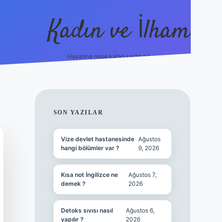
Kadın ve İlham
Hayatına neşe katan kadın hikayeleri!
ilbet
hiltonbet
Betexper giriş adresi
https://www.be
SIDEBAR
SON YAZILAR
Vize devlet hastanesinde
Ağustos
hangi bölümler var ?
9, 2026
Kısa not İngilizce ne
Ağustos 7,
demek ?
2026
Detoks sıvısı nasıl
Ağustos 6,
yapılır ?
2026