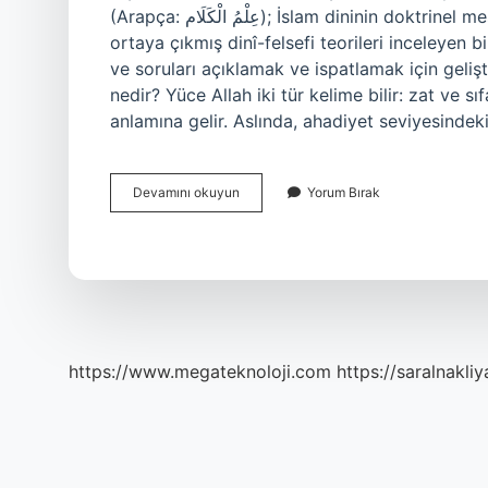
(Arapça: عِلْمُ الْكَلَام‎); İslam dininin doktrinel meselelerini ele alan ve bu çerçevede tarih boyunca
ortaya çıkmış dinî-felsefi teorileri inceleyen b
ve soruları açıklamak ve ispatlamak için gelişti
nedir? Yüce Allah iki tür kelime bilir: zat ve 
anlamına gelir. Aslında, ahadiyet seviyesindeki
Din
Devamını okuyun
Yorum Bırak
Dersi
Kelam
Nedir
https://www.megateknoloji.com
https://saralnakliy