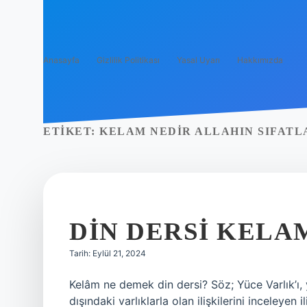
Anasayfa
Gizlilik Politikası
Yasal Uyarı
Hakkımızda
ETIKET:
KELAM NEDIR ALLAHIN SIFATL
DIN DERSI KELA
Tarih: Eylül 21, 2024
Kelâm ne demek din dersi? Söz; Yüce Varlık’ı, ya
dışındaki varlıklarla olan ilişkilerini inceleye