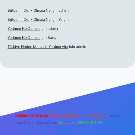
Bütçenin Denk Olması Ne
için
admin
Bütçenin Denk Olması Ne
için
Yalçın
Yerinme Ne Demek
için
admin
Yerinme Ne Demek
için
Barış
Türkiye Neden Marshall Yardımı Aldı
için
admin
://www.betexper.xyz/
betci.co
betci giriş
hiltonbet yeni giriş
Reklam ve İletişim:
E-mail:
backlinkpaneli@gmail.com
Teams:
forumhizmeti@gmail.com
Whatsapp: 0262 606 0 726
Telegram:
@karabul