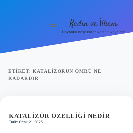
Kadın ve İlham
menüyü
aç
Hayatına neşe katan kadın hikayeleri!
Anasayfa
Gizlilik Politikası
Yasal Uyarı
ETIKET:
KATALIZÖRÜN ÖMRÜ NE
KADARDIR
Hakkımızda
KATALIZÖR ÖZELLIĞI NEDIR
Tarih: Ocak 21, 2025