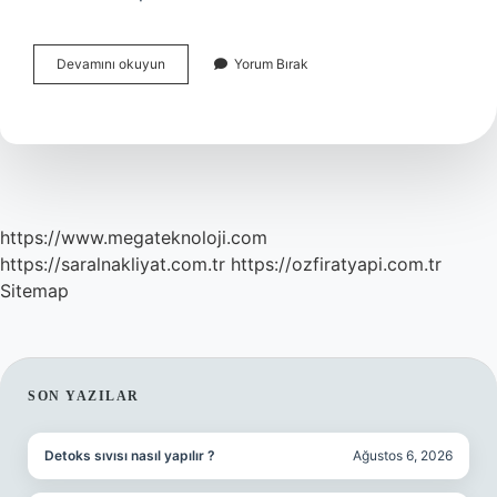
Katalizör
Devamını okuyun
Yorum Bırak
Özelliği
Nedir
https://www.megateknoloji.com
https://saralnakliyat.com.tr
https://ozfiratyapi.com.tr
Sitemap
SIDEBAR
SON YAZILAR
Detoks sıvısı nasıl yapılır ?
Ağustos 6, 2026