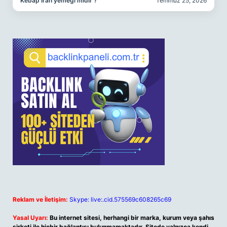
Kebap İran yemeği midir ?
Temmuz 25, 2026
Reklam ve İletişim:
Skype: live:.cid.575569c608265c69
Yasal Uyarı:
Bu internet sitesi, herhangi bir marka, kurum veya şahıs
şirketi ile hiçbir bağlantısı bulunmamaktadır. Sitede yalnızca kendi