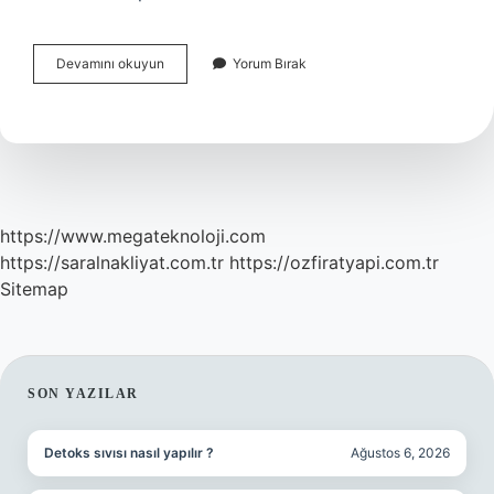
Katalizör
Devamını okuyun
Yorum Bırak
Özelliği
Nedir
https://www.megateknoloji.com
https://saralnakliyat.com.tr
https://ozfiratyapi.com.tr
Sitemap
SIDEBAR
SON YAZILAR
Detoks sıvısı nasıl yapılır ?
Ağustos 6, 2026