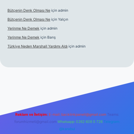
Bütçenin Denk Olması Ne
için
admin
Bütçenin Denk Olması Ne
için
Yalçın
Yerinme Ne Demek
için
admin
Yerinme Ne Demek
için
Barış
Türkiye Neden Marshall Yardımı Aldı
için
admin
://www.betexper.xyz/
betci.co
betci giriş
hiltonbet yeni giriş
Reklam ve İletişim:
E-mail:
backlinkpaneli@gmail.com
Teams:
forumhizmeti@gmail.com
Whatsapp: 0262 606 0 726
Telegram:
@karabul