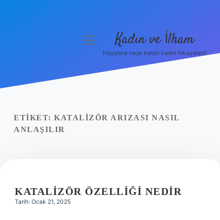
Kadın ve İlham
menüyü
aç
Hayatına neşe katan kadın hikayeleri!
Anasayfa
Gizlilik Politikası
Yasal Uyarı
ETIKET:
KATALIZÖR ARIZASI NASIL
ANLAŞILIR
Hakkımızda
KATALIZÖR ÖZELLIĞI NEDIR
Tarih: Ocak 21, 2025