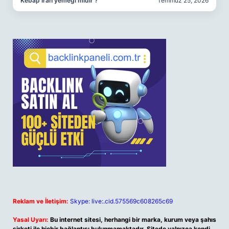
Kebap İran yemeği midir ?
Temmuz 25, 2026
Reklam ve İletişim:
Skype: live:.cid.575569c608265c69
Yasal Uyarı:
Bu internet sitesi, herhangi bir marka, kurum veya şahıs
şirketi ile hiçbir bağlantısı bulunmamaktadır. Sitede yalnızca kendi