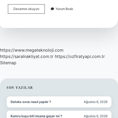
Kastamonu
Devamını okuyun
Yorum Bırak
Araç
Neyi
Meşhur
https://www.megateknoloji.com
https://saralnakliyat.com.tr
https://ozfiratyapi.com.tr
Sitemap
SIDEBAR
SON YAZILAR
Detoks sıvısı nasıl yapılır ?
Ağustos 6, 2026
Kumru kuşu biti insana geçer mi ?
Ağustos 6, 2026