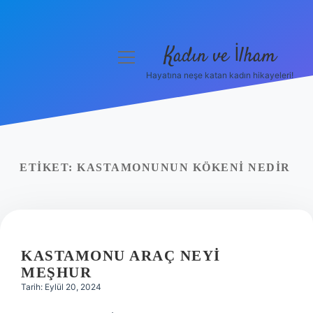
Kadın ve İlham
menüyü
aç
Hayatına neşe katan kadın hikayeleri!
Anasayfa
Gizlilik Politikası
Yasal Uyarı
ETIKET:
KASTAMONUNUN KÖKENI NEDIR
Hakkımızda
KASTAMONU ARAÇ NEYI
MEŞHUR
Tarih: Eylül 20, 2024