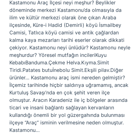
Kastamonu Araç İlçesi neyi meşhur? Beylikler
döneminde merkezi Kastamonu’da olmasıyla da
ilim ve kültür merkezi olarak öne çıkan Araba
ilçesinde, Küre-i Hadid (Demirli) köyü İsmailbey
Camisi, Tatlıca köyü camisi ve antik çağlardan
kalma kaya mezarları tarihi eserler olarak dikkati
çekiyor. Kastamonu neyi ünlüdür? Kastamonu neyle
meşhurdur? Yöresel mutfağın incileriKuyu
KebabıBanduma.Çekme Helva.Kıyma.Simit
Tiridi.Patates butuİnebolu Simit.Ekşili pilav.Diğer
ürünler… Kastamonu araç ismi nereden gelmiştir?
İlçemiz tarihinde hiçbir saldırıya uğramamış, ancak
Kurtuluş Savaşı’nda en çok şehit veren ilçe
olmuştur. Aracın Karadeniz ile iç bölgeler arasında
ticari ve insani bağlantı sağlayan kervanların
kullandığı önemli bir yol güzergahında bulunması
ilçeye “Araç” isminin verilmesine neden olmuştur.
Kastamonu…