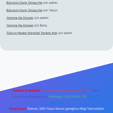
Bütçenin Denk Olması Ne
için
admin
Bütçenin Denk Olması Ne
için
Yalçın
Yerinme Ne Demek
için
admin
Yerinme Ne Demek
için
Barış
Türkiye Neden Marshall Yardımı Aldı
için
admin
://www.betexper.xyz/
betci.co
betci giriş
hiltonbet yeni giriş
Reklam ve İletişim:
E-mail:
backlinkpaneli@gmail.com
Teams:
forumhizmeti@gmail.com
Whatsapp: 0262 606 0 726
Telegram:
@karabul
Yasal Uyarı:
Sitemiz, 5651 Sayılı Kanun gereğince Bilgi Teknolojileri