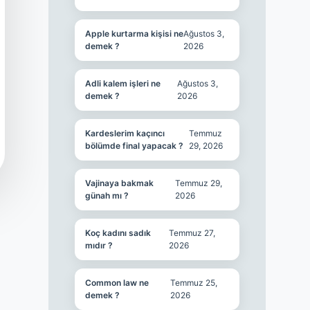
Apple kurtarma kişisi ne
Ağustos 3,
demek ?
2026
Adli kalem işleri ne
Ağustos 3,
demek ?
2026
Kardeslerim kaçıncı
Temmuz
bölümde final yapacak ?
29, 2026
Vajinaya bakmak
Temmuz 29,
günah mı ?
2026
Koç kadını sadık
Temmuz 27,
mıdır ?
2026
Common law ne
Temmuz 25,
demek ?
2026