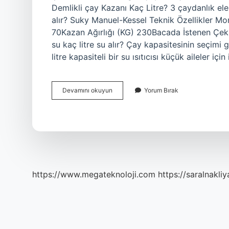
Demlikli çay Kazanı Kaç Litre? 3 çaydanlık elek
alır? Suky Manuel-Kessel Teknik Özellikler 
70Kazan Ağırlığı (KG) 230Bacada İstenen Çeki
su kaç litre su alır? Çay kapasitesinin seçimi g
litre kapasiteli bir su ısıtıcısı küçük aileler için
Çay
Devamını okuyun
Yorum Bırak
Kazanı
Kaç
Litre
Su
Alır
https://www.megateknoloji.com
https://saralnakliy