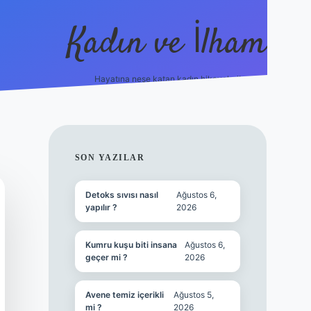
Kadın ve İlham
Hayatına neşe katan kadın hikayeleri!
ilbet
hiltonbet
Betexper giriş adresi
https://www.be
SIDEBAR
SON YAZILAR
Detoks sıvısı nasıl
Ağustos 6,
yapılır ?
2026
Kumru kuşu biti insana
Ağustos 6,
geçer mi ?
2026
Avene temiz içerikli
Ağustos 5,
mi ?
2026